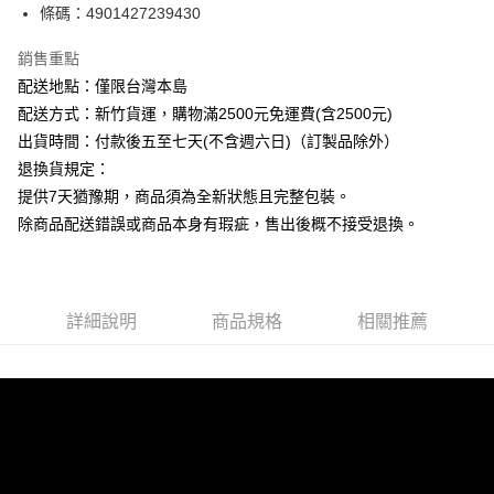
條碼：4901427239430
ATM付款
銷售重點
運送方式
配送地點：僅限台灣本島
下單前請先詢問庫存
配送方式：新竹貨運，購物滿2500元免運費(含2500元)
每筆NT$130，滿NT$2,500(含以上)免運費
出貨時間：付款後五至七天(不含週六日)（訂製品除外）
退換貨規定：
提供7天猶豫期，商品須為全新狀態且完整包裝。
除商品配送錯誤或商品本身有瑕疵，售出後概不接受退換。
詳細說明
商品規格
相關推薦