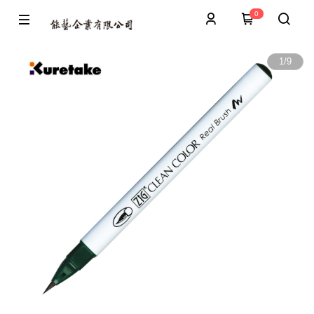
0
1
/
9