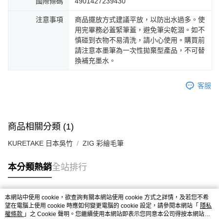
國際條碼
4901427239430
注意事項
商品擺放方式建議平放，以防出水過多。使
用完畢務必蓋緊筆蓋，避免筆尖乾涸。如不
慎碰到衣物不易清洗，請小心使用。購買前
請注意本墨筆為一次性拋棄型產品，不可替
換補充墨水。
客服
商品相關分類 (1)
KURETAKE 日本吳竹
ZIG 彩繪毛筆
本分類熱銷
全站排行
本網站中使用 cookie，欲查詢有關本網站使用 cookie 方式之詳情，及若您不希
熱門標籤
望在電腦上使用 cookie 時應如何變更電腦的 cookie 設定，請參閱本網站「
隱私
權條款
」之 Cookie 聲明。您繼續使用本網站即表示您同意本公司得按本網站使