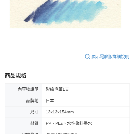
顯示電腦版詳細說明
商品規格
內容物說明
彩繪毛筆1支
品牌地
日本
尺寸
13x13x154mm
材質
PP、PEs、水性染料墨水