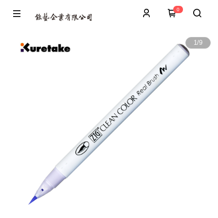
0
1
/
9