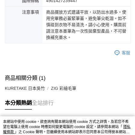
國際條碼
4901427239447
注意事項
商品擺放方式建議平放，以防出水過多。使
用完畢務必蓋緊筆蓋，避免筆尖乾涸。如不
慎碰到衣物不易清洗，請小心使用。購買前
請注意本墨筆為一次性拋棄型產品，不可替
換補充墨水。
客服
商品相關分類 (1)
KURETAKE 日本吳竹
ZIG 彩繪毛筆
本分類熱銷
全站排行
本網站中使用 cookie，欲查詢有關本網站使用 cookie 方式之詳情，及若您不希
熱門標籤
望在電腦上使用 cookie 時應如何變更電腦的 cookie 設定，請參閱本網站「
隱私
權條款
」之 Cookie 聲明。您繼續使用本網站即表示您同意本公司得按本網站使