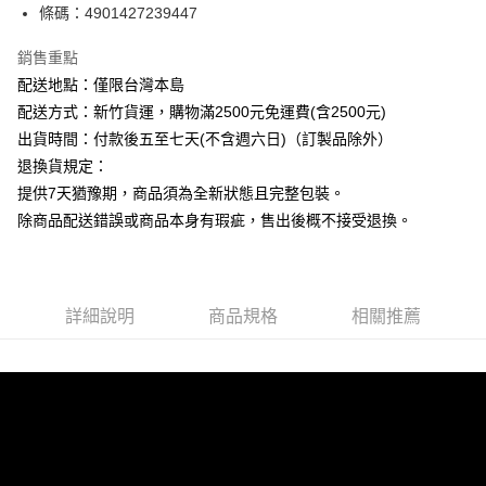
條碼：4901427239447
ATM付款
銷售重點
運送方式
配送地點：僅限台灣本島
下單前請先詢問庫存
配送方式：新竹貨運，購物滿2500元免運費(含2500元)
每筆NT$130，滿NT$2,500(含以上)免運費
出貨時間：付款後五至七天(不含週六日)（訂製品除外）
退換貨規定：
提供7天猶豫期，商品須為全新狀態且完整包裝。
除商品配送錯誤或商品本身有瑕疵，售出後概不接受退換。
詳細說明
商品規格
相關推薦