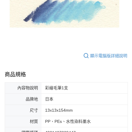
顯示電腦版詳細說明
商品規格
內容物說明
彩繪毛筆1支
品牌地
日本
尺寸
13x13x154mm
材質
PP、PEs、水性染料墨水