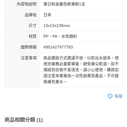
內容物說明
筆日和金屬色軟筆刷1支
品牌地
日本
尺寸
13x13x139mm
材質
PP、PA、水性顏料
國際條碼
4901427977783
注意事項
商品擺放方式建議平放，以防出水過多。使
用完畢務必蓋緊筆蓋，避免筆尖乾涸。如不
慎碰到衣物不易清洗，請小心使用。購買前
請注意本墨筆為一次性拋棄型產品，不可替
換補充墨水。
客服
商品相關分類 (1)