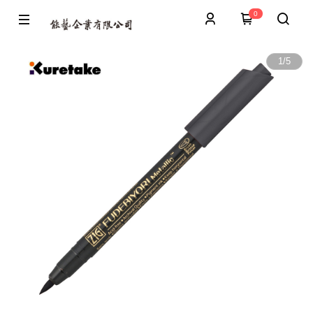
0
1
/
5