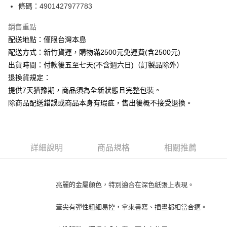
條碼：4901427977783
ATM付款
銷售重點
運送方式
配送地點：僅限台灣本島
下單前請先詢問庫存
配送方式：新竹貨運，購物滿2500元免運費(含2500元)
每筆NT$130，滿NT$2,500(含以上)免運費
出貨時間：付款後五至七天(不含週六日)（訂製品除外）
退換貨規定：
提供7天猶豫期，商品須為全新狀態且完整包裝。
除商品配送錯誤或商品本身有瑕疵，售出後概不接受退換。
詳細說明
商品規格
相關推薦
亮麗的金屬顏色，特別適合在深色紙張上表現。
筆尖有彈性粗細易控，拿來書寫、插畫都相當合適。