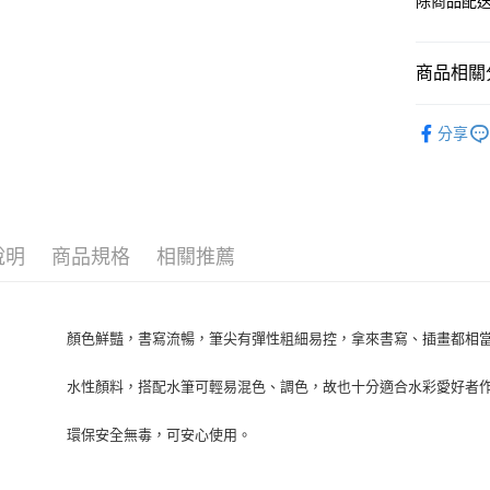
除商品配
商品相關分
KURETA
分享
說明
商品規格
相關推薦
顏色鮮豔，書寫流暢，筆尖有彈性粗細易控，拿來書寫、插畫都相
水性顏料，搭配水筆可輕易混色、調色，故也十分適合水彩愛好者
環保安全無毒，可安心使用。