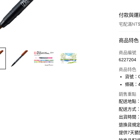
付款與運
宅配滿NT$
付款方式
商品特色
信用卡一
商品編號
6227204
Apple Pay
商品特色
街口支付
貨號：CB
條碼：49
悠遊付
銷售重點
ATM付款
配送地點
配送方式：
出貨時間：
運送方式
退換貨規
下單前請
提供7天
每筆NT$1