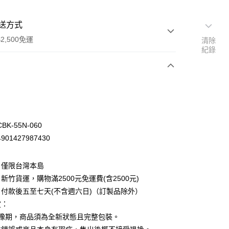
送方式
2,500免運
清除
紀錄
次付款
K-55N-060
01427987430
：僅限台灣本島
新竹貨運，購物滿2500元免運費(含2500元)
付款後五至七天(不含週六日)（訂製品除外）
定：
先詢問庫存
猶豫期，商品須為全新狀態且完整包裝。
30，滿NT$2,500(含以上)免運費