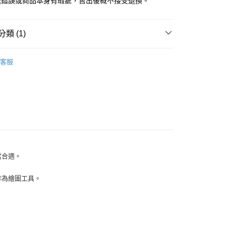
送錯誤或商品本身有瑕疵，售出後概不接受退換。
類 (1)
KE 日本吳竹
ZIG 筆日和
客服
當合適。
作為繪圖工具。