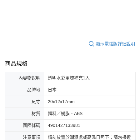
顯示電腦版詳細說明
商品規格
內容物說明
透明水彩單塊補充1入
品牌地
日本
尺寸
20x12x17mm
材質
顏料／樹脂、ABS
國際條碼
4901427133981
注意事項
請勿放置於潮濕處或高溫日照下；請勿接近