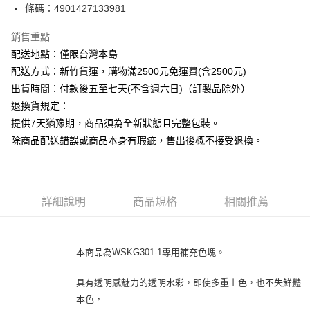
條碼：4901427133981
ATM付款
銷售重點
運送方式
配送地點：僅限台灣本島
下單前請先詢問庫存
配送方式：新竹貨運，購物滿2500元免運費(含2500元)
每筆NT$130，滿NT$2,500(含以上)免運費
出貨時間：付款後五至七天(不含週六日)（訂製品除外）
退換貨規定：
提供7天猶豫期，商品須為全新狀態且完整包裝。
除商品配送錯誤或商品本身有瑕疵，售出後概不接受退換。
詳細說明
商品規格
相關推薦
本商品為WSKG301-1專用補充色塊。
具有透明感魅力的透明水彩，即使多重上色，也不失鮮豔
本色，