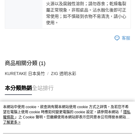
火源以及腐蝕性溶劑；請勿吞食；乾燥龜裂
屬正常現象，非瑕疵品。沾水融化後即可正
常使用；如不慎碰到衣物不易清洗，請小心
使用。
客服
商品相關分類 (1)
KURETAKE 日本吳竹
ZIG 透明水彩
本分類熱銷
全站排行
本網站中使用 cookie，欲查詢有關本網站使用 cookie 方式之詳情，及若您不希
熱門標籤
望在電腦上使用 cookie 時應如何變更電腦的 cookie 設定，請參閱本網站「
隱私
權條款
」之 Cookie 聲明。您繼續使用本網站即表示您同意本公司得按本網站使
用條款之 Cookie 聲明使用 cookie。
了解更多 >