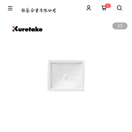
0
1
/
2