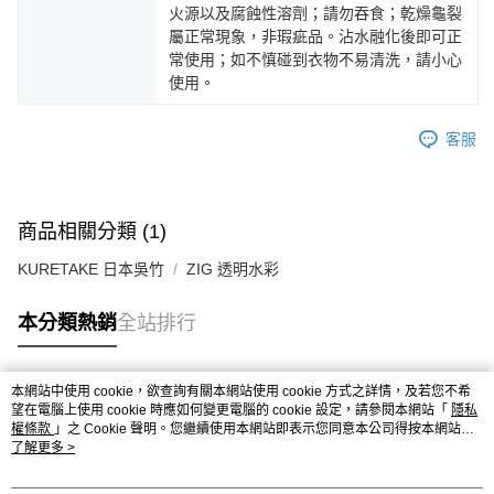
火源以及腐蝕性溶劑；請勿吞食；乾燥龜裂
屬正常現象，非瑕疵品。沾水融化後即可正
常使用；如不慎碰到衣物不易清洗，請小心
使用。
客服
商品相關分類 (1)
KURETAKE 日本吳竹
ZIG 透明水彩
本分類熱銷
全站排行
本網站中使用 cookie，欲查詢有關本網站使用 cookie 方式之詳情，及若您不希
熱門標籤
望在電腦上使用 cookie 時應如何變更電腦的 cookie 設定，請參閱本網站「
隱私
權條款
」之 Cookie 聲明。您繼續使用本網站即表示您同意本公司得按本網站使
用條款之 Cookie 聲明使用 cookie。
了解更多 >