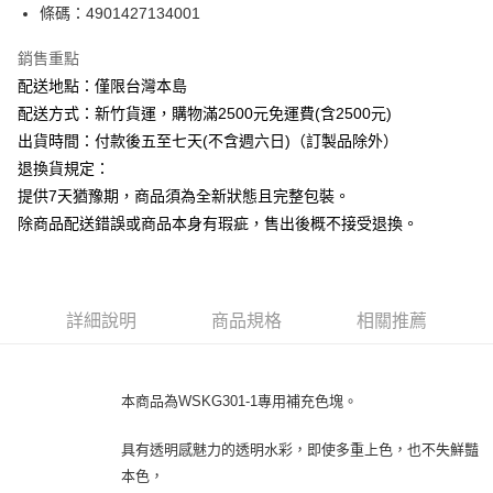
條碼：4901427134001
ATM付款
銷售重點
運送方式
配送地點：僅限台灣本島
下單前請先詢問庫存
配送方式：新竹貨運，購物滿2500元免運費(含2500元)
每筆NT$130，滿NT$2,500(含以上)免運費
出貨時間：付款後五至七天(不含週六日)（訂製品除外）
退換貨規定：
提供7天猶豫期，商品須為全新狀態且完整包裝。
除商品配送錯誤或商品本身有瑕疵，售出後概不接受退換。
詳細說明
商品規格
相關推薦
本商品為WSKG301-1專用補充色塊。
具有透明感魅力的透明水彩，即使多重上色，也不失鮮豔
本色，