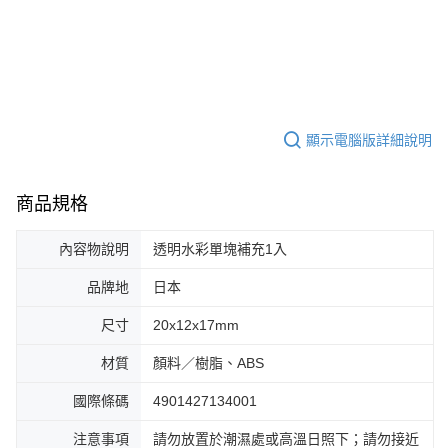
顯示電腦版詳細說明
商品規格
內容物說明
透明水彩單塊補充1入
品牌地
日本
尺寸
20x12x17mm
材質
顏料／樹脂、ABS
國際條碼
4901427134001
注意事項
請勿放置於潮濕處或高溫日照下；請勿接近