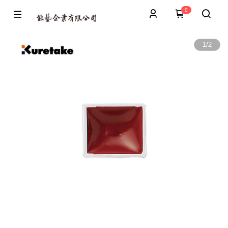
0
1
/
2