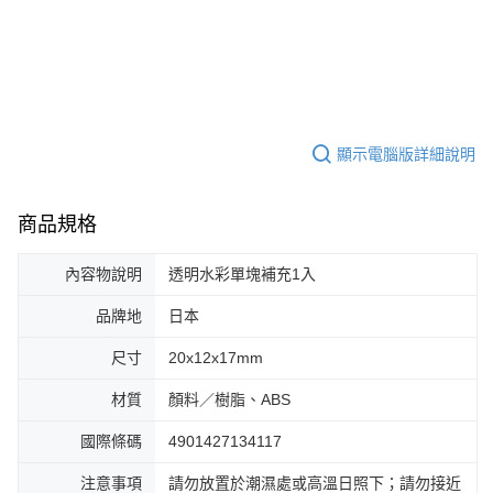
顯示電腦版詳細說明
商品規格
內容物說明
透明水彩單塊補充1入
品牌地
日本
尺寸
20x12x17mm
材質
顏料／樹脂、ABS
國際條碼
4901427134117
注意事項
請勿放置於潮濕處或高溫日照下；請勿接近