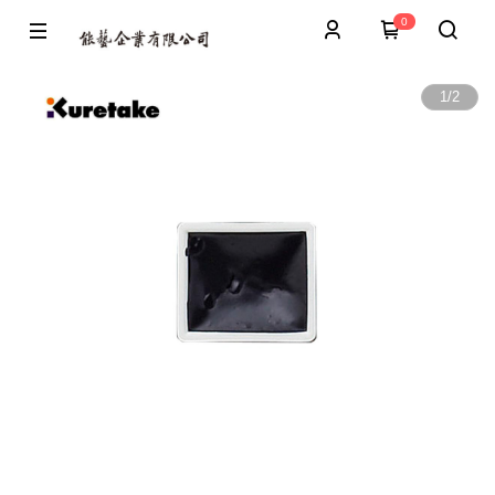
0
1
/
2