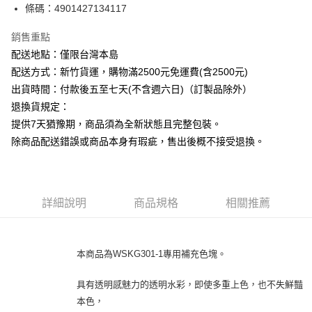
條碼：4901427134117
ATM付款
銷售重點
運送方式
配送地點：僅限台灣本島
下單前請先詢問庫存
配送方式：新竹貨運，購物滿2500元免運費(含2500元)
每筆NT$130，滿NT$2,500(含以上)免運費
出貨時間：付款後五至七天(不含週六日)（訂製品除外）
退換貨規定：
提供7天猶豫期，商品須為全新狀態且完整包裝。
除商品配送錯誤或商品本身有瑕疵，售出後概不接受退換。
詳細說明
商品規格
相關推薦
本商品為WSKG301-1專用補充色塊。
具有透明感魅力的透明水彩，即使多重上色，也不失鮮豔
本色，