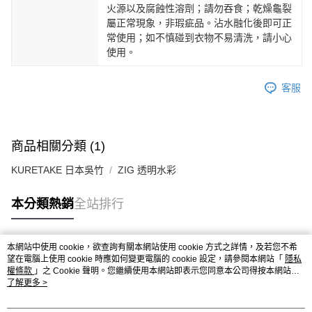
火源以及腐蝕性溶劑；請勿吞食；乾燥龜裂
屬正常現象，非瑕疵品。沾水融化後即可正
常使用；如不慎碰到衣物不易清洗，請小心
使用。
客服
商品相關分類 (1)
KURETAKE 日本吳竹
ZIG 透明水彩
本分類熱銷
全站排行
本網站中使用 cookie，欲查詢有關本網站使用 cookie 方式之詳情，及若您不希
熱門標籤
望在電腦上使用 cookie 時應如何變更電腦的 cookie 設定，請參閱本網站「
隱私
權條款
」之 Cookie 聲明。您繼續使用本網站即表示您同意本公司得按本網站使
用條款之 Cookie 聲明使用 cookie。
了解更多 >