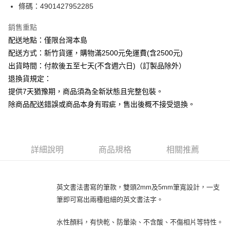
條碼：4901427952285
ATM付款
銷售重點
運送方式
配送地點：僅限台灣本島
下單前請先詢問庫存
配送方式：新竹貨運，購物滿2500元免運費(含2500元)
每筆NT$130，滿NT$2,500(含以上)免運費
出貨時間：付款後五至七天(不含週六日)（訂製品除外）
退換貨規定：
提供7天猶豫期，商品須為全新狀態且完整包裝。
除商品配送錯誤或商品本身有瑕疵，售出後概不接受退換。
詳細說明
商品規格
相關推薦
英文書法書寫的筆款，雙頭2mm及5mm筆寬設計，一支
筆即可寫出兩種粗細的英文書法字。
水性顏料，有快乾、防暈染、不含酸、不傷相片等特性。