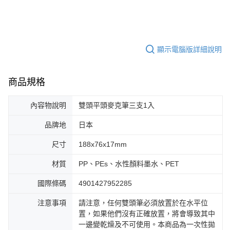
顯示電腦版詳細說明
商品規格
內容物說明
雙頭平頭麥克筆三支1入
品牌地
日本
尺寸
188x76x17mm
材質
PP、PEs、水性顏料墨水、PET
國際條碼
4901427952285
注意事項
請注意，任何雙頭筆必須放置於在水平位
置，如果他們沒有正確放置，將會導致其中
一邊變乾燥及不可使用。本商品為一次性拋