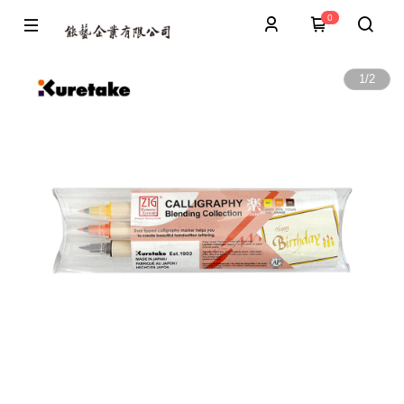
0
1
/
2