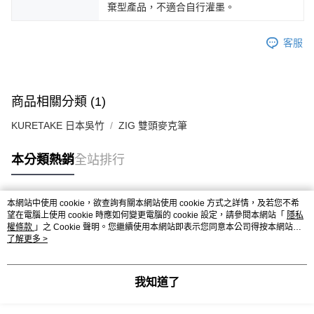
棄型產品，不適合自行灌墨。
客服
商品相關分類 (1)
KURETAKE 日本吳竹
ZIG 雙頭麥克筆
本分類熱銷
全站排行
本網站中使用 cookie，欲查詢有關本網站使用 cookie 方式之詳情，及若您不希
熱門標籤
望在電腦上使用 cookie 時應如何變更電腦的 cookie 設定，請參閱本網站「
隱私
權條款
」之 Cookie 聲明。您繼續使用本網站即表示您同意本公司得按本網站使
用條款之 Cookie 聲明使用 cookie。
了解更多 >
我知道了