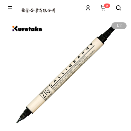
0
1
/
2