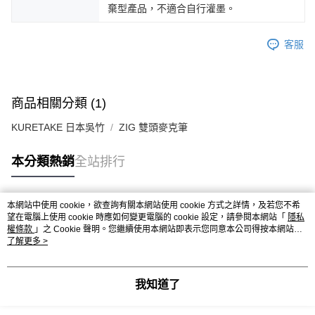
棄型產品，不適合自行灌墨。
客服
商品相關分類 (1)
KURETAKE 日本吳竹
ZIG 雙頭麥克筆
本分類熱銷
全站排行
本網站中使用 cookie，欲查詢有關本網站使用 cookie 方式之詳情，及若您不希
熱門標籤
望在電腦上使用 cookie 時應如何變更電腦的 cookie 設定，請參閱本網站「
隱私
權條款
」之 Cookie 聲明。您繼續使用本網站即表示您同意本公司得按本網站使
用條款之 Cookie 聲明使用 cookie。
了解更多 >
我知道了