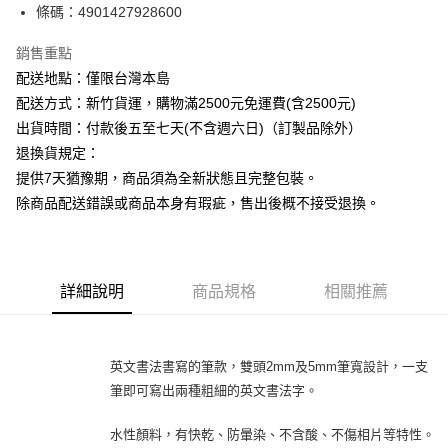
條碼：4901427928600
ATM付款
銷售重點
運送方式
配送地點：僅限台灣本島
下單前請先詢問庫存
配送方式：新竹貨運，購物滿2500元免運費(含2500元)
每筆NT$130，滿NT$2,500(含以上)免運費
出貨時間：付款後五至七天(不含週六日)（訂製品除外）
退換貨規定：
提供7天猶豫期，商品須為全新狀態且完整包裝。
除商品配送錯誤或商品本身有瑕疵，售出後概不接受退換。
詳細說明
商品規格
相關推薦
英文書法書寫的筆款，雙頭2mm及5mm筆寬設計，一支
筆即可寫出兩種粗細的英文書法字。
水性顏料，有快乾、防暈染、不含酸、不傷相片等特性。