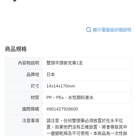
顯示電腦版詳細說明
商品規格
內容物說明
雙頭平頭麥克筆1支
品牌地
日本
尺寸
14x14x170mm
材質
PP、PEs、水性顏料墨水
國際條碼
4901427928600
注意事項
請注意，任何雙頭筆必須放置於在水平位
置，如果他們沒有正確放置，將會導致其中
一邊變乾燥及不可使用。本商品為一次性拋