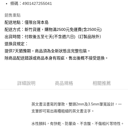
條碼：4901427255041
ATM付款
銷售重點
運送方式
配送地點：僅限台灣本島
下單前請先詢問庫存
配送方式：新竹貨運，購物滿2500元免運費(含2500元)
每筆NT$130，滿NT$2,500(含以上)免運費
出貨時間：付款後五至七天(不含週六日)（訂製品除外）
退換貨規定：
提供7天猶豫期，商品須為全新狀態且完整包裝。
除商品配送錯誤或商品本身有瑕疵，售出後概不接受退換。
詳細說明
商品規格
相關推薦
英文書法書寫的筆款，雙頭2mm及3.5mm筆寬設計，一
支筆即可寫出兩種粗細的英文書法字。
水性顏料，有快乾、防暈染、不含酸、不傷相片等特性。