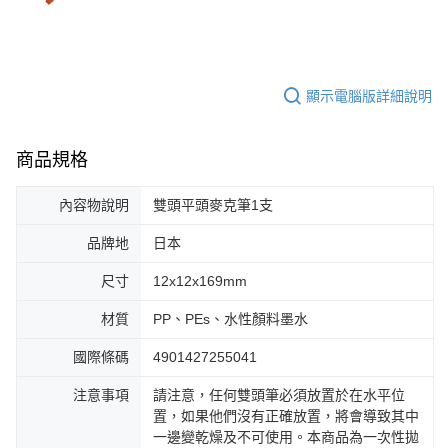
顯示電腦版詳細說明
商品規格
內容物說明
雙頭平頭麥克筆1支
品牌地
日本
尺寸
12x12x169mm
材質
PP、PEs、水性顏料墨水
國際條碼
4901427255041
注意事項
請注意，任何雙頭筆必須放置於在水平位
置，如果他們沒有正確放置，將會導致其中
一邊變乾燥及不可使用。本商品為一次性拋