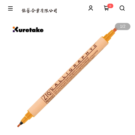
0
1
/
2