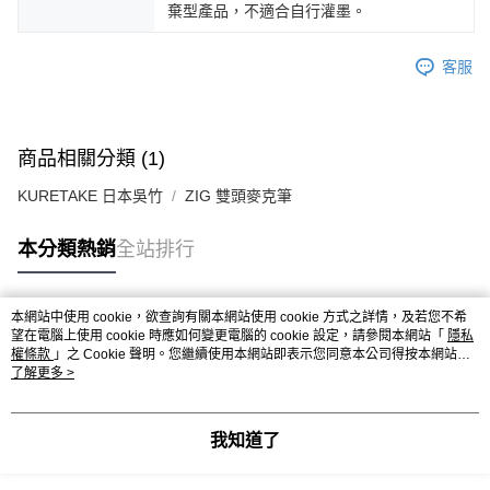
棄型產品，不適合自行灌墨。
客服
商品相關分類 (1)
KURETAKE 日本吳竹
ZIG 雙頭麥克筆
本分類熱銷
全站排行
本網站中使用 cookie，欲查詢有關本網站使用 cookie 方式之詳情，及若您不希
熱門標籤
望在電腦上使用 cookie 時應如何變更電腦的 cookie 設定，請參閱本網站「
隱私
權條款
」之 Cookie 聲明。您繼續使用本網站即表示您同意本公司得按本網站使
用條款之 Cookie 聲明使用 cookie。
了解更多 >
我知道了