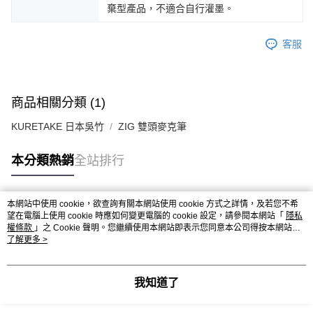
棄型產品，不適合自行灌墨。
客服
商品相關分類 (1)
KURETAKE 日本吳竹
ZIG 雙頭麥克筆
本分類熱銷
全站排行
本網站中使用 cookie，欲查詢有關本網站使用 cookie 方式之詳情，及若您不希
熱門標籤
望在電腦上使用 cookie 時應如何變更電腦的 cookie 設定，請參閱本網站「
隱私
權條款
」之 Cookie 聲明。您繼續使用本網站即表示您同意本公司得按本網站使
用條款之 Cookie 聲明使用 cookie。
了解更多 >
我知道了