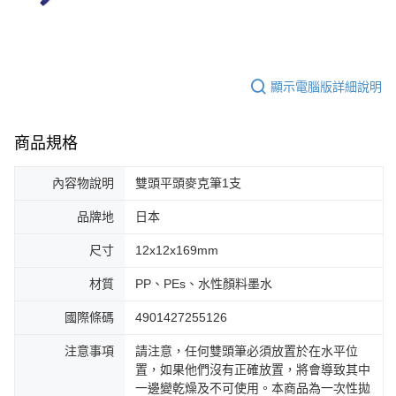
顯示電腦版詳細說明
商品規格
內容物說明
雙頭平頭麥克筆1支
品牌地
日本
尺寸
12x12x169mm
材質
PP、PEs、水性顏料墨水
國際條碼
4901427255126
注意事項
請注意，任何雙頭筆必須放置於在水平位
置，如果他們沒有正確放置，將會導致其中
一邊變乾燥及不可使用。本商品為一次性拋