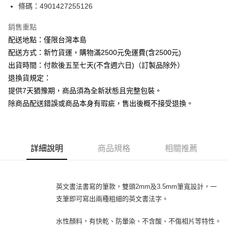
條碼：4901427255126
ATM付款
銷售重點
運送方式
配送地點：僅限台灣本島
下單前請先詢問庫存
配送方式：新竹貨運，購物滿2500元免運費(含2500元)
每筆NT$130，滿NT$2,500(含以上)免運費
出貨時間：付款後五至七天(不含週六日)（訂製品除外）
退換貨規定：
提供7天猶豫期，商品須為全新狀態且完整包裝。
除商品配送錯誤或商品本身有瑕疵，售出後概不接受退換。
詳細說明
商品規格
相關推薦
英文書法書寫的筆款，雙頭2mm及3.5mm筆寬設計，一
支筆即可寫出兩種粗細的英文書法字。
水性顏料，有快乾、防暈染、不含酸、不傷相片等特性。