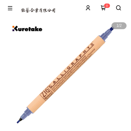
0
1
/
2