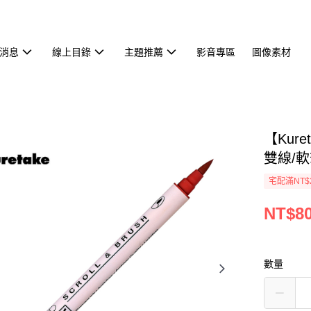
消息
線上目錄
主題推薦
影音專區
圖像素材
【Kur
雙線/軟筆
宅配滿NT$
NT$8
數量