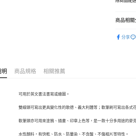
除商品配
商品相關分
KURETA
分享
說明
商品規格
相關推薦
可用於英文書法書寫或繪圖。
雙線頭可寫出更具變化性的歌德、義大利體等；軟筆刷可寫出各式
軟筆頭亦可用來塗鴉、插畫、印章上色等，是一款十分多用途的麥
水性顏料，有快乾、防水、防暈染、不含酸、不傷相片等特性。