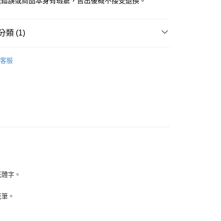
送錯誤或商品本身有瑕疵，售出後概不接受退換。
類 (1)
KE 日本吳竹
ZIG 雙頭麥克筆
客服
花體字。
克筆。