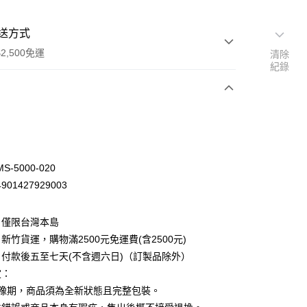
送方式
2,500免運
清除
紀錄
次付款
-5000-020
01427929003
：僅限台灣本島
新竹貨運，購物滿2500元免運費(含2500元)
付款後五至七天(不含週六日)（訂製品除外）
定：
先詢問庫存
猶豫期，商品須為全新狀態且完整包裝。
30，滿NT$2,500(含以上)免運費