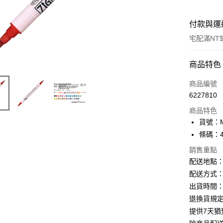
付款與運
宅配滿NT$
付款方式
商品特色
信用卡一
商品編號
6227810
Apple Pay
商品特色
街口支付
貨號：MS
條碼：49
悠遊付
銷售重點
ATM付款
配送地點
配送方式：
出貨時間：
運送方式
退換貨規
下單前請
提供7天
每筆NT$1