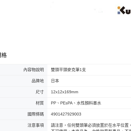
規格
內容物說明
雙頭平頭麥克筆1支
品牌地
日本
尺寸
12x12x169mm
材質
PP、PEsPA、水性顏料墨水
國際條碼
4901427929003
注意事項
請注意，任何雙頭筆必須放置於在水平位置