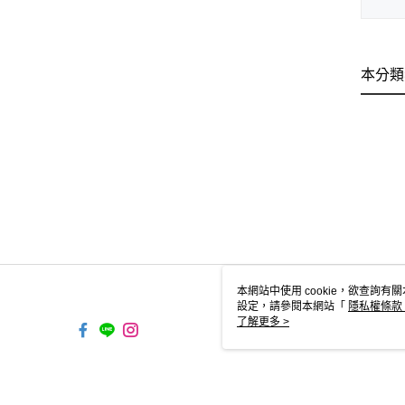
本分類
本網站中使用 cookie，欲查詢有關
設定，請參閱本網站「
隱私權條款
使用 cookie。
了解更多 >