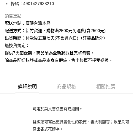
條碼：4901427938210
ATM付款
銷售重點
運送方式
配送地點：僅限台灣本島
下單前請先詢問庫存
配送方式：新竹貨運，購物滿2500元免運費(含2500元)
每筆NT$130，滿NT$2,500(含以上)免運費
出貨時間：付款後五至七天(不含週六日)（訂製品除外）
退換貨規定：
提供7天猶豫期，商品須為全新狀態且完整包裝。
除商品配送錯誤或商品本身有瑕疵，售出後概不接受退換。
詳細說明
商品規格
相關推薦
可用於英文書法書寫或繪圖。
雙線頭可寫出更具變化性的歌德、義大利體等；軟筆刷可
寫出各式花體字。