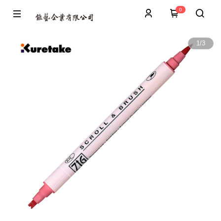
0
1
/
3