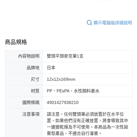
顯示電腦版詳細說明
商品規格
內容物說明
雙頭平頭麥克筆1支
品牌地
日本
尺寸
12x12x169mm
材質
PP、PEsPA、水性顏料墨水
國際條碼
4901427938210
注意事項
請注意，任何雙頭筆必須放置於在水平位
置，如果他們沒有正確放置，將會導致其中
一邊變乾燥及不可使用。本商品為一次性拋
棄型產品，不適合自行灌墨。