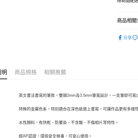
除商品配
商品相關分
KURETA
分享
說明
商品規格
相關推薦
英文書法書寫的筆款，雙頭2mm及3.5mm筆寬設計，一支筆即可
特殊的金屬色系，特別適合在深色紙張上書寫，可讓作品更有多樣
水性顏料，有快乾、防暈染、不含酸、不傷相片等特性。
經AP認證，環保安全無毒，可安心使用。