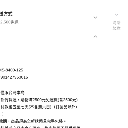
送方式
2,500免運
清除
紀錄
次付款
-8400-125
01427953015
：僅限台灣本島
新竹貨運，購物滿2500元免運費(含2500元)
付款後五至七天(不含週六日)（訂製品除外）
定：
先詢問庫存
猶豫期，商品須為全新狀態且完整包裝。
30，滿NT$2,500(含以上)免運費