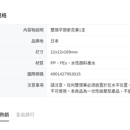
規格
內容物說明
雙頭平頭麥克筆1支
品牌地
日本
尺寸
12x12x169mm
材質
PP、PEs、水性顏料墨水
國際條碼
4901427953015
注意事項
請注意，任何雙頭筆必須放置於在水平位置
不可使用。本商品為一次性拋棄型產品，不
熱銷
全站排行