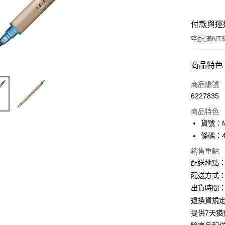
付款與運
宅配滿NT$
付款方式
商品特色
信用卡一
商品編號
6227835
Apple Pay
商品特色
街口支付
貨號：MS
條碼：49
悠遊付
銷售重點
ATM付款
配送地點
配送方式：
出貨時間：
運送方式
退換貨規
下單前請
提供7天
每筆NT$1