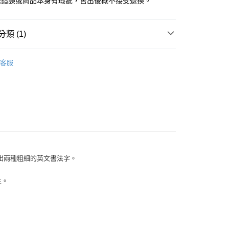
送錯誤或商品本身有瑕疵，售出後概不接受退換。
類 (1)
KE 日本吳竹
ZIG 雙頭麥克筆
客服
寫出兩種粗細的英文書法字。
性。