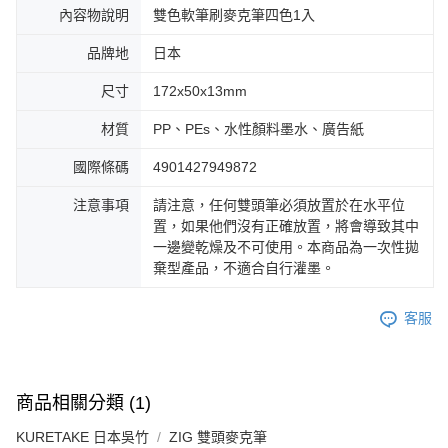
內容物說明
雙色軟筆刷麥克筆四色1入
品牌地
日本
尺寸
172x50x13mm
材質
PP、PEs、水性顏料墨水、廣告紙
國際條碼
4901427949872
注意事項
請注意，任何雙頭筆必須放置於在水平位
置，如果他們沒有正確放置，將會導致其中
一邊變乾燥及不可使用。本商品為一次性拋
棄型產品，不適合自行灌墨。
客服
商品相關分類 (1)
KURETAKE 日本吳竹
ZIG 雙頭麥克筆