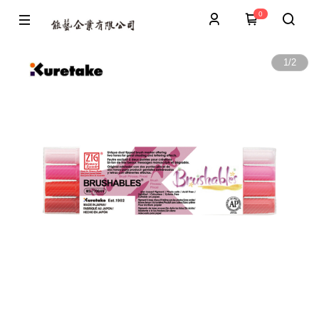
0
1
/
2