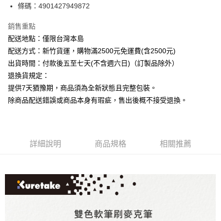
條碼：4901427949872
ATM付款
銷售重點
運送方式
配送地點：僅限台灣本島
下單前請先詢問庫存
配送方式：新竹貨運，購物滿2500元免運費(含2500元)
每筆NT$130，滿NT$2,500(含以上)免運費
出貨時間：付款後五至七天(不含週六日)（訂製品除外）
退換貨規定：
提供7天猶豫期，商品須為全新狀態且完整包裝。
除商品配送錯誤或商品本身有瑕疵，售出後概不接受退換。
詳細說明
商品規格
相關推薦