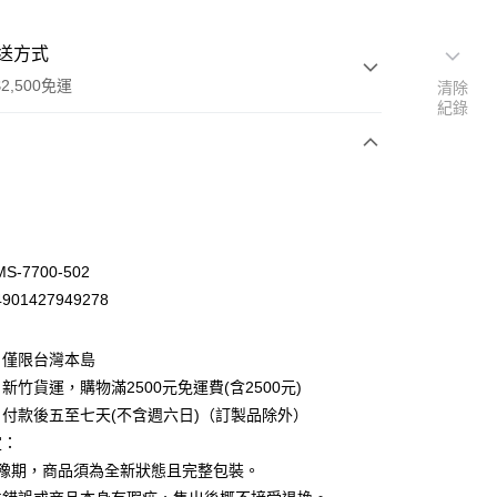
送方式
2,500免運
清除
紀錄
次付款
-7700-502
01427949278
：僅限台灣本島
新竹貨運，購物滿2500元免運費(含2500元)
付款後五至七天(不含週六日)（訂製品除外）
定：
先詢問庫存
猶豫期，商品須為全新狀態且完整包裝。
30，滿NT$2,500(含以上)免運費