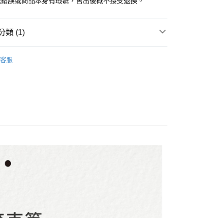
送錯誤或商品本身有瑕疵，售出後概不接受退換。
類 (1)
KE 日本吳竹
ZIG 雙頭麥克筆
客服