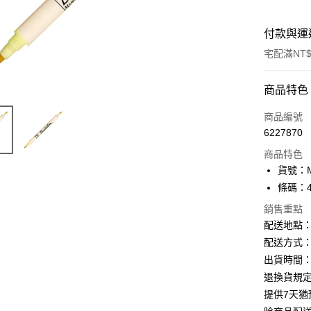
付款與運
宅配滿NT$
付款方式
商品特色
信用卡一
商品編號
6227870
Apple Pay
商品特色
街口支付
貨號：MS
條碼：49
悠遊付
銷售重點
ATM付款
配送地點
配送方式：
出貨時間：
運送方式
退換貨規
下單前請
提供7天
每筆NT$1