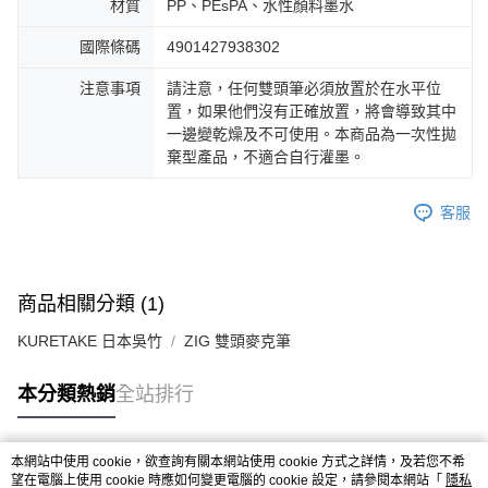
材質
PP、PEsPA、水性顏料墨水
國際條碼
4901427938302
注意事項
請注意，任何雙頭筆必須放置於在水平位
置，如果他們沒有正確放置，將會導致其中
一邊變乾燥及不可使用。本商品為一次性拋
棄型產品，不適合自行灌墨。
客服
商品相關分類 (1)
KURETAKE 日本吳竹
ZIG 雙頭麥克筆
本分類熱銷
全站排行
本網站中使用 cookie，欲查詢有關本網站使用 cookie 方式之詳情，及若您不希
熱門標籤
望在電腦上使用 cookie 時應如何變更電腦的 cookie 設定，請參閱本網站「
隱私