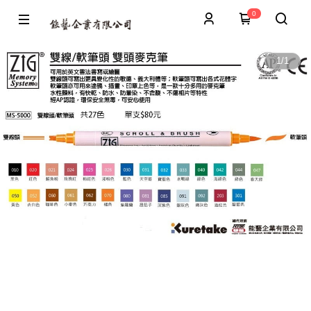
0
1
/
1