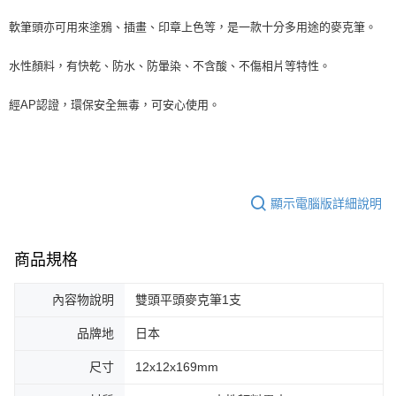
軟筆頭亦可用來塗鴉、插畫、印章上色等，是一款十分多用途的麥克筆。
水性顏料，有快乾、防水、防暈染、不含酸、不傷相片等特性。
經AP認證，環保安全無毒，可安心使用。
顯示電腦版詳細說明
商品規格
內容物說明
雙頭平頭麥克筆1支
品牌地
日本
尺寸
12x12x169mm