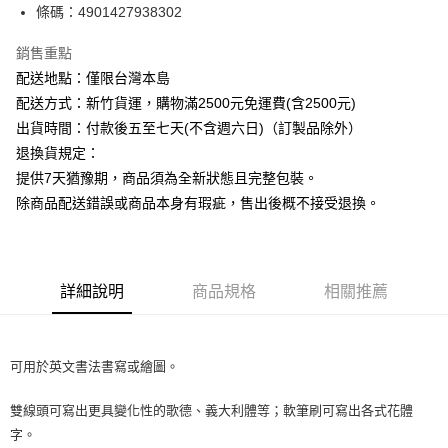
條碼：4901427938302
ATM付款
銷售重點
運送方式
配送地點：僅限台灣本島
下單前請先詢問庫存
配送方式：新竹貨運，購物滿2500元免運費(含2500元)
每筆NT$130，滿NT$2,500(含以上)免運費
出貨時間：付款後五至七天(不含週六日)（訂製品除外）
退換貨規定：
提供7天猶豫期，商品須為全新狀態且完整包裝。
除商品配送錯誤或商品本身有瑕疵，售出後概不接受退換。
詳細說明
商品規格
相關推薦
可用於英文書法書寫或繪圖。
雙線頭可寫出更具變化性的歌德、義大利體等；軟筆刷可寫出各式花體
字。