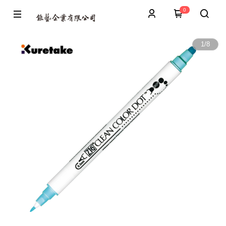
0
1
/
8