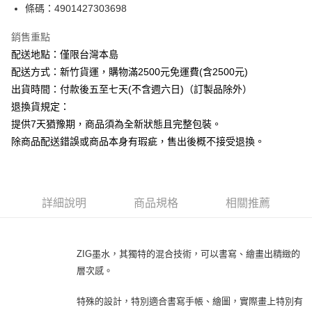
條碼：4901427303698
ATM付款
銷售重點
運送方式
配送地點：僅限台灣本島
下單前請先詢問庫存
配送方式：新竹貨運，購物滿2500元免運費(含2500元)
每筆NT$130，滿NT$2,500(含以上)免運費
出貨時間：付款後五至七天(不含週六日)（訂製品除外）
退換貨規定：
提供7天猶豫期，商品須為全新狀態且完整包裝。
除商品配送錯誤或商品本身有瑕疵，售出後概不接受退換。
詳細說明
商品規格
相關推薦
ZIG墨水，其獨特的混合技術，可以書寫、繪畫出精緻的
層次感。
特殊的設計，特別適合書寫手帳、繪圖，實際畫上特別有