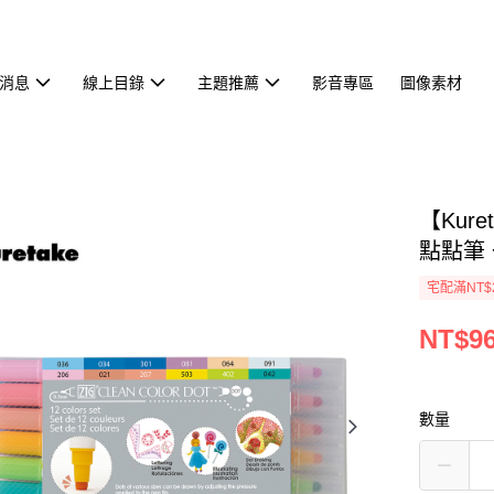
消息
線上目錄
主題推薦
影音專區
圖像素材
【Kure
點點筆 一
宅配滿NT$
NT$9
數量