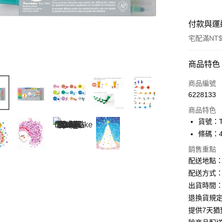
付款與運
宅配滿NT$
付款方式
商品特色
信用卡一
商品編號
6228133
Apple Pay
商品特色
街口支付
貨號：TC
條碼：49
悠遊付
銷售重點
ATM付款
配送地點
配送方式：
出貨時間：
運送方式
退換貨規
下單前請
提供7天
每筆NT$1