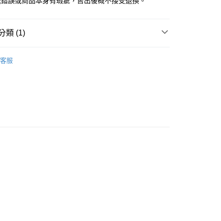
送錯誤或商品本身有瑕疵，售出後概不接受退換。
類 (1)
KE 日本吳竹
ZIG 點點筆
客服