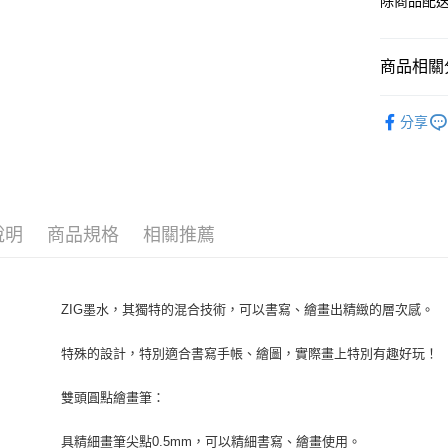
除商品配
商品相關分
KURETA
分享
說明
商品規格
相關推薦
ZIG墨水，其獨特的混合技術，可以書寫、繪畫出精緻的層次感。
特殊的設計，特別適合書寫手帳、繪圖，實際畫上特別有趣好玩！
雙頭圓點繪畫筆：
具精細畫筆尖點0.5mm，可以精細書寫、繪畫使用。