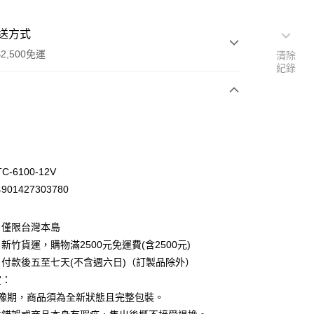
送方式
2,500免運
清除
紀錄
次付款
-6100-12V
01427303780
：僅限台灣本島
新竹貨運，購物滿2500元免運費(含2500元)
付款後五至七天(不含週六日)（訂製品除外）
定：
先詢問庫存
猶豫期，商品須為全新狀態且完整包裝。
30，滿NT$2,500(含以上)免運費