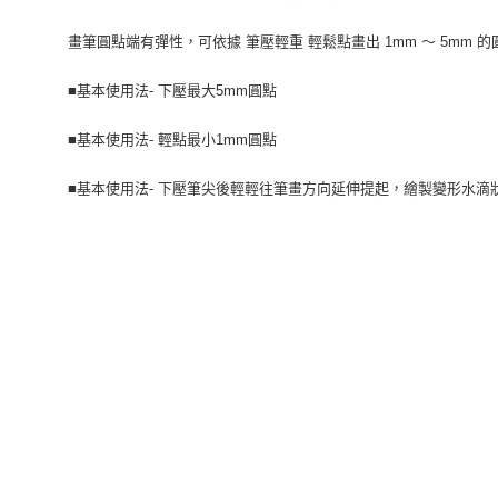
畫筆圓點端有彈性，可依據 筆壓輕重 輕鬆點畫出 1mm ～ 5mm 的
■基本使用法- 下壓最大5mm圓點
■基本使用法- 輕點最小1mm圓點
■基本使用法- 下壓筆尖後輕輕往筆畫方向延伸提起，繪製變形水滴