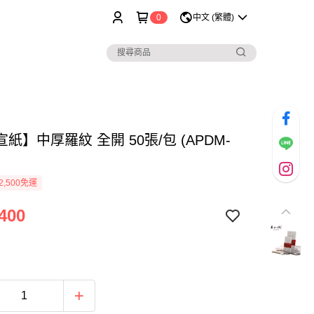
0
中文 (繁體)
紙】中厚羅紋 全開 50張/包 (APDM-
2,500免運
400