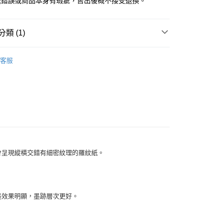
送錯誤或商品本身有瑕疵，售出後概不接受退換。
類 (1)
宣紙
客服
會呈現縱橫交錯有細密紋理的羅紋紙。
墨效果明顯，墨跡層次更好。