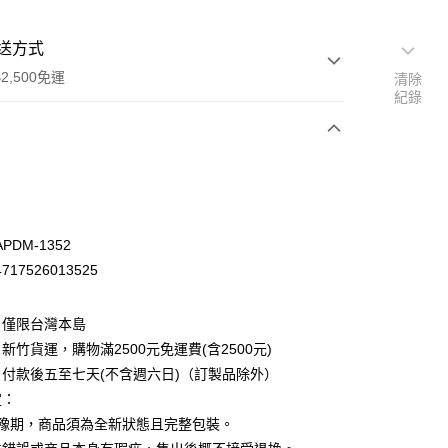
送方式
2,500免運
清除
紀錄
次付款
PDM-1352
17526013525
：僅限台灣本島
新竹貨運，購物滿2500元免運費(含2500元)
付款後五至七天(不含週六日)（訂製品除外）
定：
先詢問庫存
猶豫期，商品須為全新狀態且完整包裝。
30，滿NT$2,500(含以上)免運費