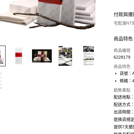
付款與運
宅配滿NT$
付款方式
商品特色
信用卡一
商品編號
6228179
Apple Pay
商品特色
街口支付
貨號：A
條碼：47
悠遊付
銷售重點
ATM付款
配送地點
配送方式：
出貨時間：
運送方式
退換貨規
下單前請
提供7天
每筆NT$1