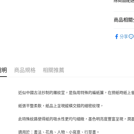
除商品配
商品相關分
泰和宣
分享
說明
商品規格
相關推薦
近似中國古法抄制的羅紋宣，是指用特殊的編紙簾，在撈紙時紙上
紙張平整柔軟，紙品上呈現縱橫交錯的細密紋理，
此特殊紋路使得紙的吸水性更均勻細緻，墨色明亮度豐富呈現，潤
適用於：書法、花鳥、人物、小寫意、行草書。