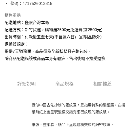
條碼：4717526013815
ATM付款
銷售重點
運送方式
配送地點：僅限台灣本島
下單前請先詢問庫存
配送方式：新竹貨運，購物滿2500元免運費(含2500元)
每筆NT$130，滿NT$2,500(含以上)免運費
出貨時間：付款後五至七天(不含週六日)（訂製品除外）
退換貨規定：
提供7天猶豫期，商品須為全新狀態且完整包裝。
除商品配送錯誤或商品本身有瑕疵，售出後概不接受退換。
詳細說明
商品規格
相關推薦
近似中國古法抄制的羅紋宣，是指用特殊的編紙簾，在撈
紙時紙上會呈現縱橫交錯有細密紋理的羅紋紙。
紙張平整柔軟，紙品上呈現縱橫交錯的細密紋理，