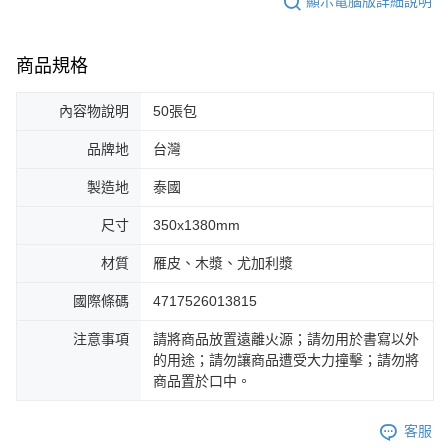
顯示電腦版詳細說明
商品規格
內容物說明
50張包
品牌地
台灣
製造地
泰國
尺寸
350x1380mm
材質
雁皮、木漿、尤加利漿
國際條碼
4717526013815
注意事項
請將商品放置遠離火源；請勿用於書寫以外
的用途；請勿讓商品遭受大力撞擊；請勿將
商品置於口中。
客服