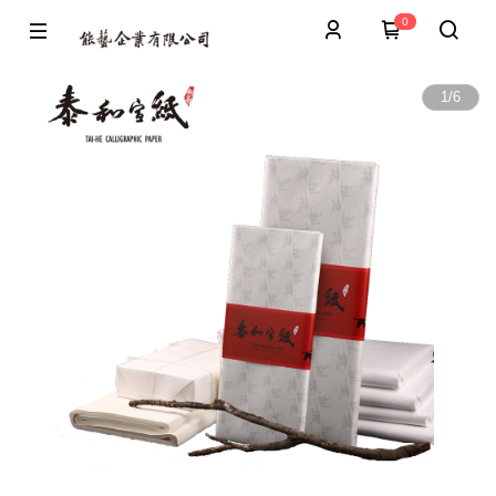
0
1
/
6