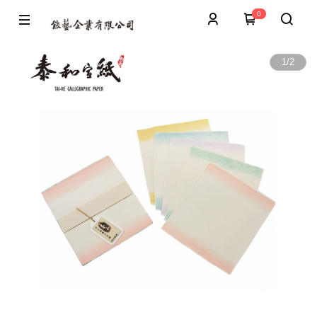
0
1
/
2