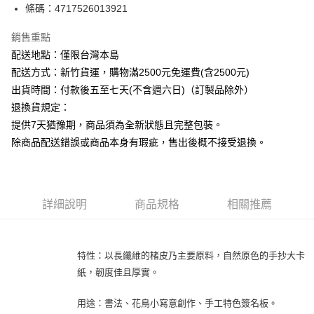
條碼：4717526013921
ATM付款
銷售重點
運送方式
配送地點：僅限台灣本島
下單前請先詢問庫存
配送方式：新竹貨運，購物滿2500元免運費(含2500元)
每筆NT$130，滿NT$2,500(含以上)免運費
出貨時間：付款後五至七天(不含週六日)（訂製品除外）
退換貨規定：
提供7天猶豫期，商品須為全新狀態且完整包裝。
除商品配送錯誤或商品本身有瑕疵，售出後概不接受退換。
詳細說明
商品規格
相關推薦
特性：以長纖維的楮皮乃主要原料，自然原色的手抄大卡
紙，韌度佳且厚實。
用途：書法、花鳥小寫意創作、手工特色簽名板。