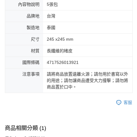
內容物說明
5張包
品牌地
台灣
製造地
泰國
尺寸
245 x245 mm
材質
長纖維的楮皮
國際條碼
4717526013921
注意事項
請將商品放置遠離火源；請勿用於書寫以外
的用途；請勿讓商品遭受大力撞擊；請勿將
商品置於口中。
客服
商品相關分類 (1)