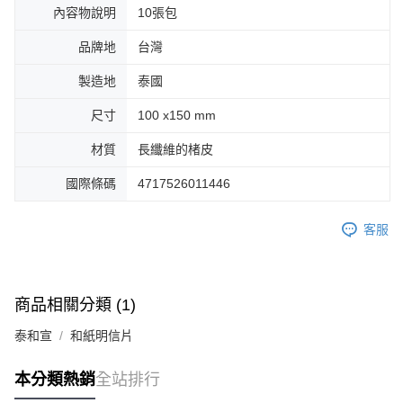
內容物說明
10張包
品牌地
台灣
製造地
泰國
尺寸
100 x150 mm
材質
長纖維的楮皮
國際條碼
4717526011446
客服
商品相關分類 (1)
泰和宣
和紙明信片
本分類熱銷
全站排行