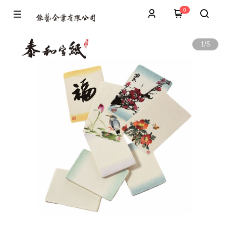
0
1
/
5