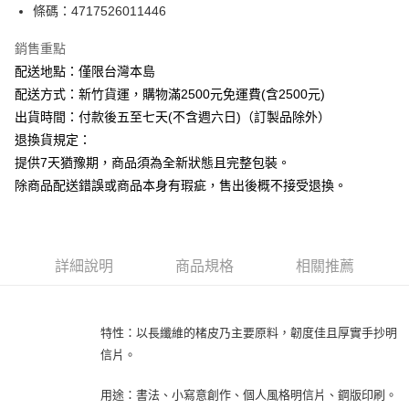
條碼：4717526011446
ATM付款
銷售重點
運送方式
配送地點：僅限台灣本島
下單前請先詢問庫存
配送方式：新竹貨運，購物滿2500元免運費(含2500元)
每筆NT$130，滿NT$2,500(含以上)免運費
出貨時間：付款後五至七天(不含週六日)（訂製品除外）
退換貨規定：
提供7天猶豫期，商品須為全新狀態且完整包裝。
除商品配送錯誤或商品本身有瑕疵，售出後概不接受退換。
詳細說明
商品規格
相關推薦
特性：以長纖維的楮皮乃主要原料，韌度佳且厚實手抄明
信片。
用途：書法、小寫意創作、個人風格明信片、鋼版印刷。