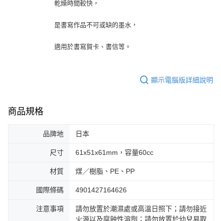
乾燥時間較快，
是書寫作品不可或缺的墨水，
適用於書寫賀卡、書信等。
顯示電腦版詳細說明
商品規格
品牌地
日本
尺寸
61x51x61mm，容量60cc
材質
煤／樹脂、PE、PP
國際條碼
4901427164626
注意事項
請勿放置於潮濕處或高溫日照下；請勿接近
火源以及腐蝕性溶劑；請勿放置於幼兒易取