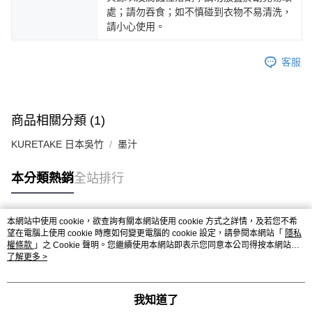
處；請勿吞食；如不慎碰到衣物不易清洗，
請小心使用。
客服
商品相關分類 (1)
KURETAKE 日本吳竹
墨汁
本分類熱銷
全站排行
本網站中使用 cookie，欲查詢有關本網站使用 cookie 方式之詳情，及若您不希
熱門標籤
望在電腦上使用 cookie 時應如何變更電腦的 cookie 設定，請參閱本網站「
隱私
權條款
」之 Cookie 聲明。您繼續使用本網站即表示您同意本公司得按本網站使
用條款之 Cookie 聲明使用 cookie。
了解更多 >
我知道了