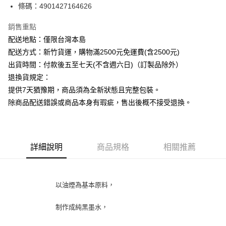
條碼：4901427164626
ATM付款
銷售重點
運送方式
配送地點：僅限台灣本島
下單前請先詢問庫存
配送方式：新竹貨運，購物滿2500元免運費(含2500元)
每筆NT$130，滿NT$2,500(含以上)免運費
出貨時間：付款後五至七天(不含週六日)（訂製品除外）
退換貨規定：
提供7天猶豫期，商品須為全新狀態且完整包裝。
除商品配送錯誤或商品本身有瑕疵，售出後概不接受退換。
詳細說明
商品規格
相關推薦
以油煙為基本原料，
制作成純黑墨水，