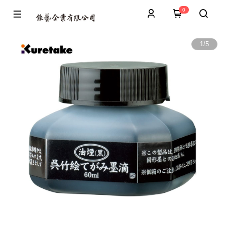
0
1
/
5