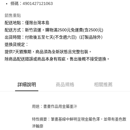
條碼：4901427121063
ATM付款
銷售重點
運送方式
配送地點：僅限台灣本島
下單前請先詢問庫存
配送方式：新竹貨運，購物滿2500元免運費(含2500元)
每筆NT$130，滿NT$2,500(含以上)免運費
出貨時間：付款後五至七天(不含週六日)（訂製品除外）
退換貨規定：
提供7天猶豫期，商品須為全新狀態且完整包裝。
除商品配送錯誤或商品本身有瑕疵，售出後概不接受退換。
詳細說明
商品規格
相關推薦
用途：書畫作品用金屬墨汁
特性摘要：筆畫基線中鮮明呈現金屬色澤，並帶有墨色散
滲輪廓