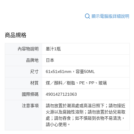
顯示電腦版詳細說明
商品規格
內容物說明
墨汁1瓶
品牌地
日本
尺寸
61x51x61mm，容量50ML
材質
煤／顏料／樹脂、PE、PP、玻璃
國際條碼
4901427121063
注意事項
請勿放置於潮濕處或高溫日照下；請勿接近
火源以及腐蝕性溶劑；請勿放置於幼兒易取
處；請勿吞食；如不慎碰到衣物不易清洗，
請小心使用。