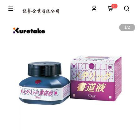
0
1
/
2