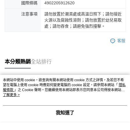
國際條碼
4902205912620
注意事項
請勿放置於潮濕處或高溫日照下；請勿接近
火源以及腐蝕性溶劑；請勿放置於幼兒易取
處；請勿吞食；請避免強烈撞擊。
客服
本分類熱銷
全站排行
本網站中使用 cookie，欲查詢有關本網站使用 cookie 方式之詳情，及若您不希
熱門標籤
望在電腦上使用 cookie 時應如何變更電腦的 cookie 設定，請參閱本網站「
隱私
權條款
」之 Cookie 聲明。您繼續使用本網站即表示您同意本公司得按本網站使
用條款之 Cookie 聲明使用 cookie。
了解更多 >
我知道了