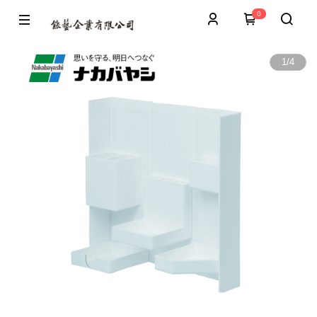
0
1
/
4