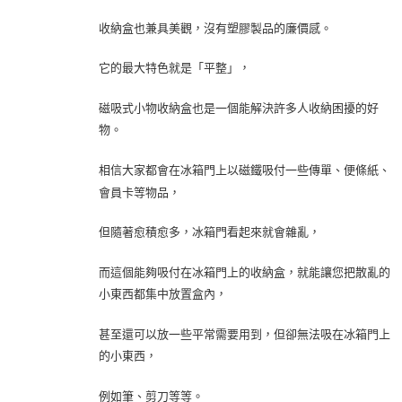
收納盒也兼具美觀，沒有塑膠製品的廉價感。
它的最大特色就是「平整」，
磁吸式小物收納盒也是一個能解決許多人收納困擾的好
物。
相信大家都會在冰箱門上以磁鐵吸付一些傳單、便條紙、
會員卡等物品，
但隨著愈積愈多，冰箱門看起來就會雜亂，
而這個能夠吸付在冰箱門上的收納盒，就能讓您把散亂的
小東西都集中放置盒內，
甚至還可以放一些平常需要用到，但卻無法吸在冰箱門上
的小東西，
例如筆、剪刀等等。