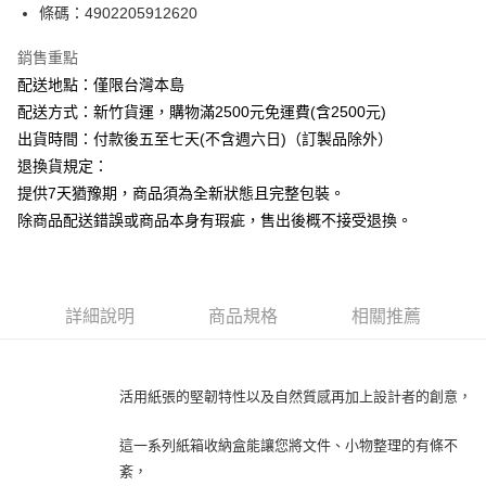
條碼：4902205912620
ATM付款
銷售重點
運送方式
配送地點：僅限台灣本島
下單前請先詢問庫存
配送方式：新竹貨運，購物滿2500元免運費(含2500元)
每筆NT$130，滿NT$2,500(含以上)免運費
出貨時間：付款後五至七天(不含週六日)（訂製品除外）
退換貨規定：
提供7天猶豫期，商品須為全新狀態且完整包裝。
除商品配送錯誤或商品本身有瑕疵，售出後概不接受退換。
詳細說明
商品規格
相關推薦
活用紙張的堅韌特性以及自然質感再加上設計者的創意，
這一系列紙箱收納盒能讓您將文件、小物整理的有條不
紊，