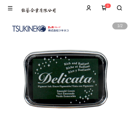
0
1
/
2