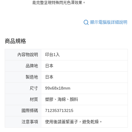
能完整呈現特殊閃光色澤效果。
顯示電腦版詳細說明
商品規格
內容物說明
印台1入
品牌地
日本
製造地
日本
尺寸
99x68x18mm
材質
塑膠、海綿、顏料
國際條碼
712353713215
注意事項
使用後請蓋緊蓋子，避免乾燥。