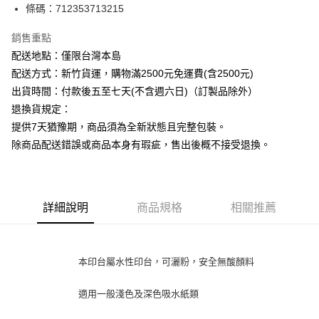
條碼：712353713215
ATM付款
銷售重點
運送方式
配送地點：僅限台灣本島
下單前請先詢問庫存
配送方式：新竹貨運，購物滿2500元免運費(含2500元)
每筆NT$130，滿NT$2,500(含以上)免運費
出貨時間：付款後五至七天(不含週六日)（訂製品除外）
退換貨規定：
提供7天猶豫期，商品須為全新狀態且完整包裝。
除商品配送錯誤或商品本身有瑕疵，售出後概不接受退換。
詳細說明
商品規格
相關推薦
本印台屬水性印台，可灑粉，安全無酸顏料
適用一般淺色及深色吸水紙類