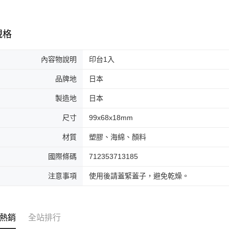
規格
內容物說明
印台1入
品牌地
日本
製造地
日本
尺寸
99x68x18mm
材質
塑膠、海綿、顏料
國際條碼
712353713185
注意事項
使用後請蓋緊蓋子，避免乾燥。
熱銷
全站排行