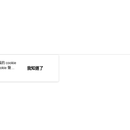
 cookie
kie 聲明
我知道了
若接到可疑電話，請洽詢165反詐騙專線
本站最佳瀏覽環境請使用 Google Chrome、Firefox 或 Edge 以上版本