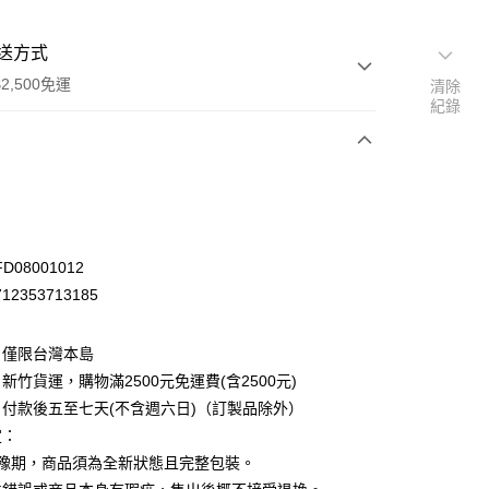
送方式
2,500免運
清除
紀錄
次付款
D08001012
2353713185
：僅限台灣本島
新竹貨運，購物滿2500元免運費(含2500元)
付款後五至七天(不含週六日)（訂製品除外）
定：
先詢問庫存
猶豫期，商品須為全新狀態且完整包裝。
30，滿NT$2,500(含以上)免運費