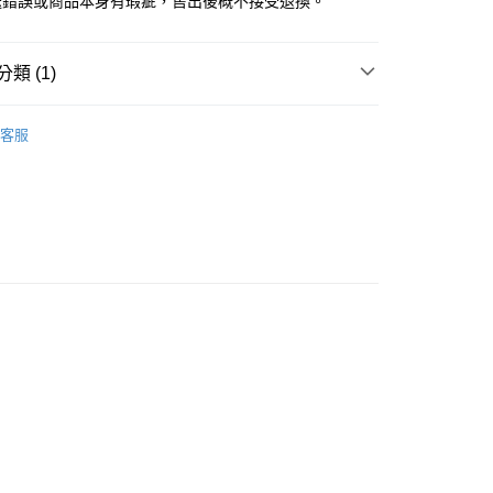
送錯誤或商品本身有瑕疵，售出後概不接受退換。
類 (1)
EKO 日本月貓
Delicata系列
客服