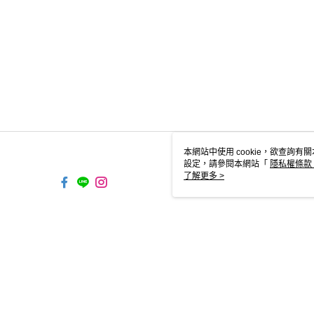
本網站中使用 cookie，欲查詢有關
設定，請參閱本網站「
隱私權條款
使用 cookie。
了解更多 >
TW-MWG1-66-208 Web2.0 Defa
© 2026 by 能藝企業有限公司