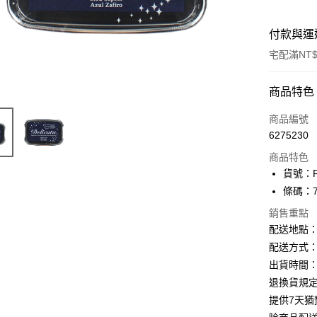
付款與運
宅配滿NT$
付款方式
商品特色
信用卡一
商品編號
6275230
Apple Pay
商品特色
街口支付
貨號：F
條碼：71
悠遊付
銷售重點
ATM付款
配送地點
配送方式：
出貨時間：
運送方式
退換貨規
下單前請
提供7天
每筆NT$1