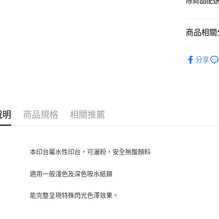
除商品配
商品相關分
TSUKIN
分享
說明
商品規格
相關推薦
本印台屬水性印台，可灑粉，安全無酸顏料
適用一般淺色及深色吸水紙類
能完整呈現特殊閃光色澤效果。