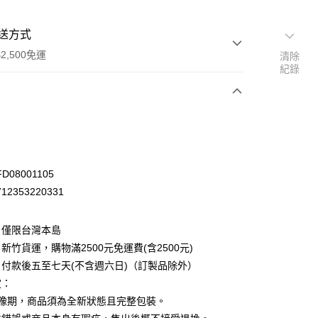
送方式
2,500免運
清除
紀錄
次付款
D08001105
2353220331
：僅限台灣本島
新竹貨運，購物滿2500元免運費(含2500元)
付款後五至七天(不含週六日)（訂製品除外）
定：
先詢問庫存
猶豫期，商品須為全新狀態且完整包裝。
30，滿NT$2,500(含以上)免運費