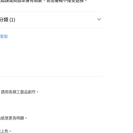
送錯誤或商品本身有瑕疵，售出後概不接受退換。
類 (1)
EKO 日本月貓
VersaMagic系列
客服
，適用各類工藝品創作。
色紙張更為明顯。
積上色。