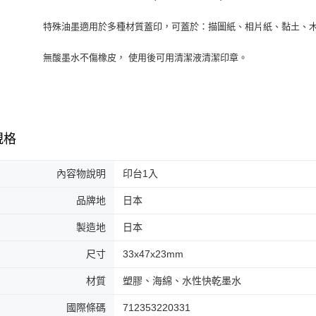
特殊油墨適用於多種材質蓋印，可蓋於：描圖紙、相片紙、黏土、
無酸墨水不傷橡皮， 使用後可用清潔液清潔印章。
規格
內容物說明
印台1入
品牌地
日本
製造地
日本
尺寸
33x47x23mm
材質
塑膠、海綿、水性快乾墨水
國際條碼
712353220331