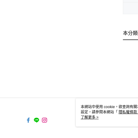
本分類
本網站中使用 cookie，欲查詢有關
設定，請參閱本網站「
隱私權條款
使用 cookie。
了解更多 >