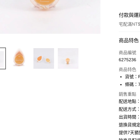
付款與運
宅配滿NT$
付款方式
商品特色
信用卡一
商品編號
6275236
Apple Pay
商品特色
街口支付
貨號：F
條碼：71
悠遊付
銷售重點
ATM付款
配送地點
配送方式：
出貨時間：
運送方式
退換貨規
下單前請
提供7天
每筆NT$1