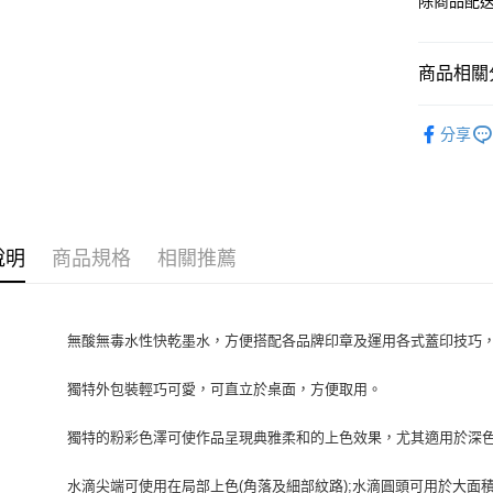
除商品配
商品相關分
TSUKIN
分享
說明
商品規格
相關推薦
無酸無毒水性快乾墨水，方便搭配各品牌印章及運用各式蓋印技巧
獨特外包裝輕巧可愛，可直立於桌面，方便取用。
獨特的粉彩色澤可使作品呈現典雅柔和的上色效果，尤其適用於深
水滴尖端可使用在局部上色(角落及細部紋路);水滴圓頭可用於大面