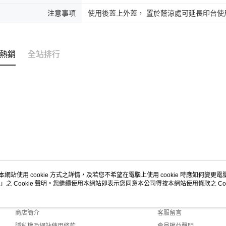
注意事項
使用後蓋上外蓋， 置於蔭涼處可延長印台使
熱銷
全站排行
本網站使用 cookie 方式之詳情，及若您不希望在電腦上使用 cookie 時應如何變更電腦的
」之 Cookie 聲明。您繼續使用本網站即表示您同意本公司得按本網站使用條款之 Coo
關於我們
客服資訊
品牌故事
購物說明
商店簡介
客服留言