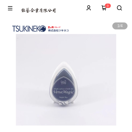
0
1
/
4