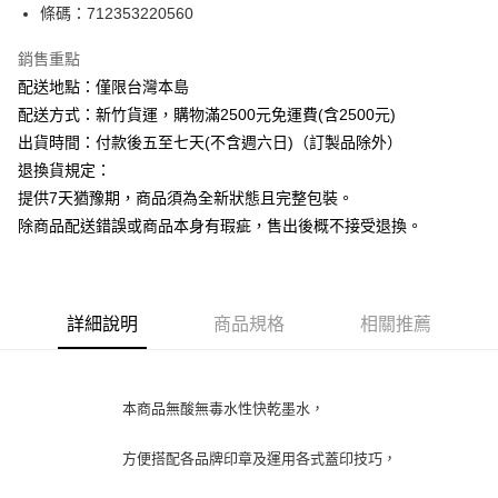
條碼：712353220560
ATM付款
銷售重點
運送方式
配送地點：僅限台灣本島
下單前請先詢問庫存
配送方式：新竹貨運，購物滿2500元免運費(含2500元)
每筆NT$130，滿NT$2,500(含以上)免運費
出貨時間：付款後五至七天(不含週六日)（訂製品除外）
退換貨規定：
提供7天猶豫期，商品須為全新狀態且完整包裝。
除商品配送錯誤或商品本身有瑕疵，售出後概不接受退換。
詳細說明
商品規格
相關推薦
本商品無酸無毒水性快乾墨水，
方便搭配各品牌印章及運用各式蓋印技巧，