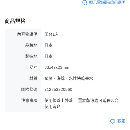
顯示電腦版詳細說明
商品規格
內容物說明
印台1入
品牌地
日本
製造地
日本
尺寸
33x47x23mm
材質
塑膠、海綿、水性快乾墨水
國際條碼
712353220560
注意事項
使用後蓋上外蓋， 置於蔭涼處可延長印台
使用壽命。
客服