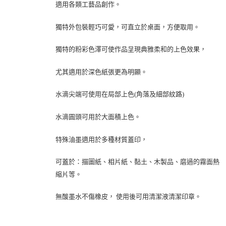
適用各類工藝品創作。
獨特外包裝輕巧可愛，可直立於桌面，方便取用。
獨特的粉彩色澤可使作品呈現典雅柔和的上色效果，
尤其適用於深色紙張更為明顯。
水滴尖端可使用在局部上色(角落及細部紋路)
水滴圓頭可用於大面積上色。
特殊油墨適用於多種材質蓋印，
可蓋於：描圖紙、相片紙、黏土、木製品、磨過的霧面熱
縮片等。
無酸墨水不傷橡皮， 使用後可用清潔液清潔印章。