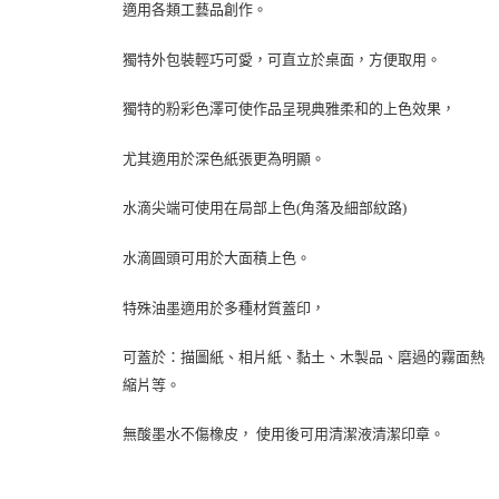
適用各類工藝品創作。
獨特外包裝輕巧可愛，可直立於桌面，方便取用。
獨特的粉彩色澤可使作品呈現典雅柔和的上色效果，
尤其適用於深色紙張更為明顯。
水滴尖端可使用在局部上色(角落及細部紋路)
水滴圓頭可用於大面積上色。
特殊油墨適用於多種材質蓋印，
可蓋於：描圖紙、相片紙、黏土、木製品、磨過的霧面熱
縮片等。
無酸墨水不傷橡皮， 使用後可用清潔液清潔印章。