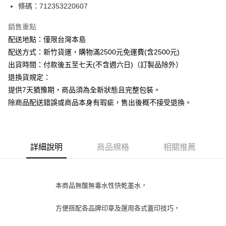
條碼：712353220607
ATM付款
銷售重點
運送方式
配送地點：僅限台灣本島
下單前請先詢問庫存
配送方式：新竹貨運，購物滿2500元免運費(含2500元)
每筆NT$130，滿NT$2,500(含以上)免運費
出貨時間：付款後五至七天(不含週六日)（訂製品除外）
退換貨規定：
提供7天猶豫期，商品須為全新狀態且完整包裝。
除商品配送錯誤或商品本身有瑕疵，售出後概不接受退換。
詳細說明
商品規格
相關推薦
本商品無酸無毒水性快乾墨水，
方便搭配各品牌印章及運用各式蓋印技巧，