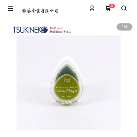
0
1
/
4