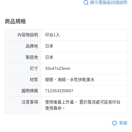
顯示電腦版詳細說明
商品規格
內容物說明
印台1入
品牌地
日本
製造地
日本
尺寸
33x47x23mm
材質
塑膠、海綿、水性快乾墨水
國際條碼
712353220607
注意事項
使用後蓋上外蓋， 置於蔭涼處可延長印台
使用壽命。
客服