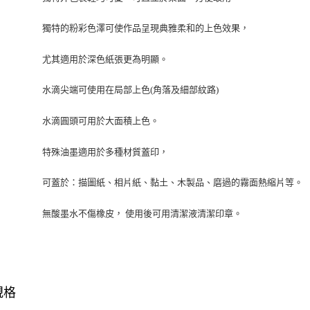
獨特的粉彩色澤可使作品呈現典雅柔和的上色效果，
尤其適用於深色紙張更為明顯。
水滴尖端可使用在局部上色(角落及細部紋路)
水滴圓頭可用於大面積上色。
特殊油墨適用於多種材質蓋印，
可蓋於：描圖紙、相片紙、黏土、木製品、磨過的霧面熱縮片等。
無酸墨水不傷橡皮， 使用後可用清潔液清潔印章。
規格