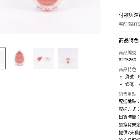
付款與運
宅配滿NT$
付款方式
商品特色
信用卡一
商品編號
6275260
Apple Pay
商品特色
街口支付
貨號：F
條碼：71
悠遊付
銷售重點
ATM付款
配送地點
配送方式：
出貨時間：
運送方式
退換貨規
下單前請
提供7天
每筆NT$1