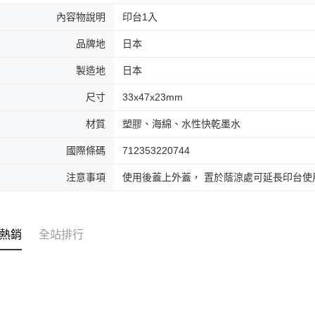
內容物說明
印台1入
品牌地
日本
製造地
日本
尺寸
33x47x23mm
材質
塑膠、海綿、水性快乾墨水
國際條碼
712353220744
注意事項
使用後蓋上外蓋， 置於蔭涼處可延長印台使
熱銷
全站排行