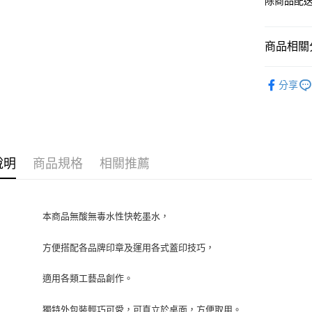
除商品配
商品相關分
TSUKIN
分享
說明
商品規格
相關推薦
本商品無酸無毒水性快乾墨水，
方便搭配各品牌印章及運用各式蓋印技巧，
適用各類工藝品創作。
獨特外包裝輕巧可愛，可直立於桌面，方便取用。