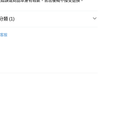
送錯誤或商品本身有瑕疵，售出後概不接受退換。
類 (1)
EKO 日本月貓
VersaMagic系列
客服