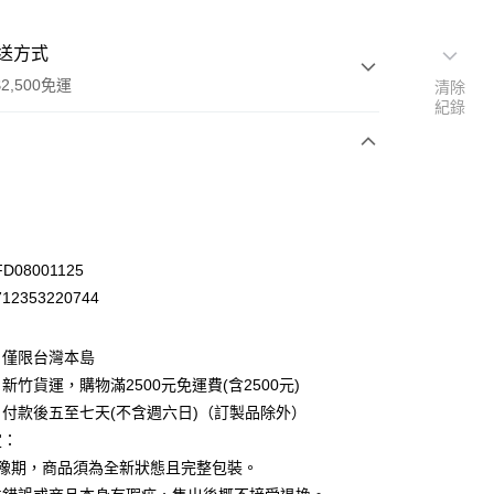
送方式
2,500免運
清除
紀錄
次付款
D08001125
2353220744
：僅限台灣本島
新竹貨運，購物滿2500元免運費(含2500元)
付款後五至七天(不含週六日)（訂製品除外）
定：
先詢問庫存
猶豫期，商品須為全新狀態且完整包裝。
30，滿NT$2,500(含以上)免運費