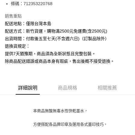
條碼：712353220768
ATM付款
銷售重點
運送方式
配送地點：僅限台灣本島
下單前請先詢問庫存
配送方式：新竹貨運，購物滿2500元免運費(含2500元)
每筆NT$130，滿NT$2,500(含以上)免運費
出貨時間：付款後五至七天(不含週六日)（訂製品除外）
退換貨規定：
提供7天猶豫期，商品須為全新狀態且完整包裝。
除商品配送錯誤或商品本身有瑕疵，售出後概不接受退換。
詳細說明
商品規格
相關推薦
本商品無酸無毒水性快乾墨水，
方便搭配各品牌印章及運用各式蓋印技巧，