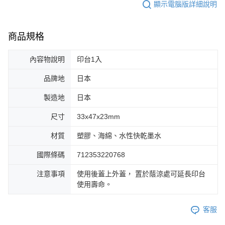
顯示電腦版詳細說明
商品規格
內容物說明
印台1入
品牌地
日本
製造地
日本
尺寸
33x47x23mm
材質
塑膠、海綿、水性快乾墨水
國際條碼
712353220768
注意事項
使用後蓋上外蓋， 置於蔭涼處可延長印台
使用壽命。
客服