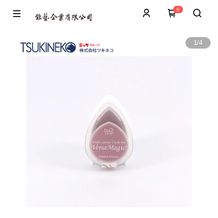
0
1
/
4