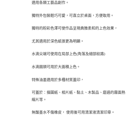
適用各類工藝品創作。
獨特外包裝輕巧可愛，可直立於桌面，方便取用。
獨特的粉彩色澤可使作品呈現典雅柔和的上色效果，
尤其適用於深色紙張更為明顯。
水滴尖端可使用在局部上色(角落及細部紋路)
水滴圓頭可用於大面積上色。
特殊油墨適用於多種材質蓋印，
可蓋於：描圖紙、相片紙、黏土、木製品、磨過的霧面熱
縮片等。
無酸墨水不傷橡皮， 使用後可用清潔液清潔印章。