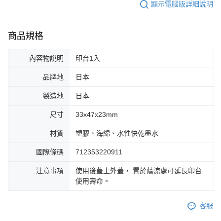
顯示電腦版詳細說明
商品規格
內容物說明
印台1入
品牌地
日本
製造地
日本
尺寸
33x47x23mm
材質
塑膠、海綿、水性快乾墨水
國際條碼
712353220911
注意事項
使用後蓋上外蓋， 置於蔭涼處可延長印台
使用壽命。
客服