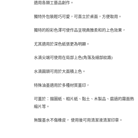
適用各類工藝品創作。
獨特外包裝輕巧可愛，可直立於桌面，方便取用。
獨特的粉彩色澤可使作品呈現典雅柔和的上色效果，
尤其適用於深色紙張更為明顯。
水滴尖端可使用在局部上色(角落及細部紋路)
水滴圓頭可用於大面積上色。
特殊油墨適用於多種材質蓋印，
可蓋於：描圖紙、相片紙、黏土、木製品、磨過的霧面熱
縮片等。
無酸墨水不傷橡皮， 使用後可用清潔液清潔印章。