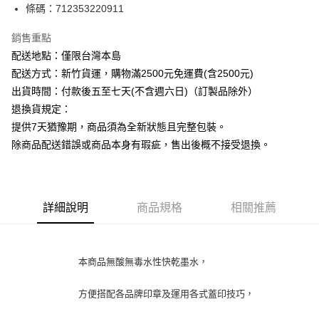
條碼：712353220911
ATM付款
銷售重點
運送方式
配送地點：僅限台灣本島
下單前請先詢問庫存
配送方式：新竹貨運，購物滿2500元免運費(含2500元)
每筆NT$130，滿NT$2,500(含以上)免運費
出貨時間：付款後五至七天(不含週六日)（訂製品除外）
退換貨規定：
提供7天猶豫期，商品須為全新狀態且完整包裝。
除商品配送錯誤或商品本身有瑕疵，售出後概不接受退換。
詳細說明
商品規格
相關推薦
本商品無酸無毒水性快乾墨水，
方便搭配各品牌印章及運用各式蓋印技巧，