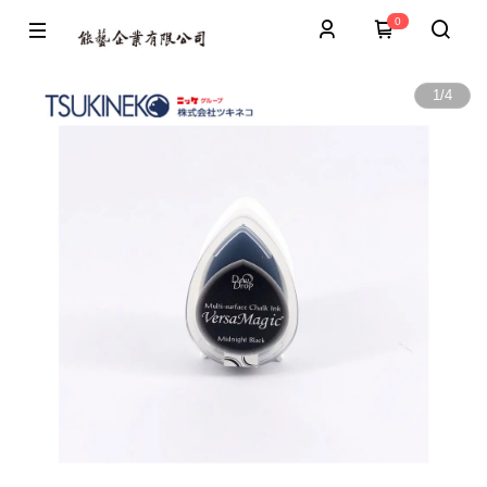
0
1
/
4