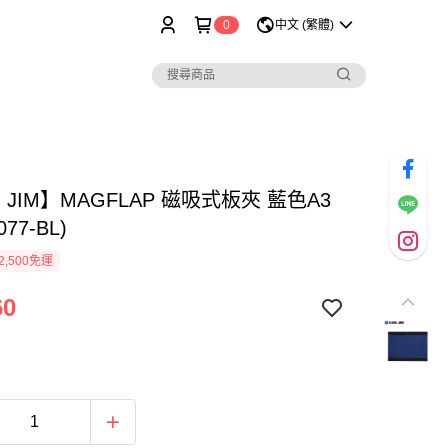
0
中文 (繁體)
G JIM】MAGFLAP 磁吸式板夾 藍色A3
77-BL)
2,500免運
60