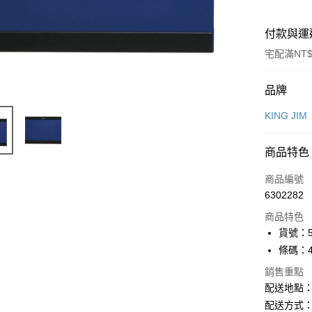
付款與運
宅配滿NT$
付款方式
品牌
信用卡一
KING JIM
Apple Pay
商品特色
街口支付
商品編號
悠遊付
6302282
商品特色
ATM付款
貨號：5
條碼：49
運送方式
銷售重點
配送地點
下單前請
配送方式：
每筆NT$1