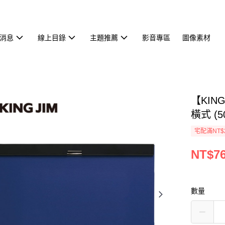
消息
線上目錄
主題推薦
影音專區
圖像素材
【KIN
橫式 (50
宅配滿NT$
NT$7
數量