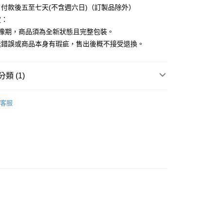
付款後五至七天(不含週六日)（訂製品除外）
定：
猶豫期，商品須為全新狀態且完整包裝。
送錯誤或商品本身有瑕疵，售出後概不接受退換。
類 (1)
MAGFLAP 磁吸式板夾
客服