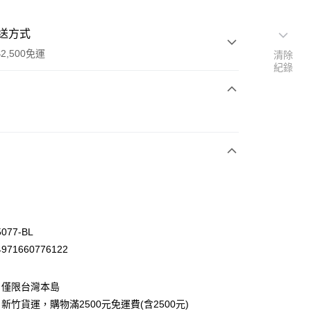
送方式
2,500免運
清除
紀錄
次付款
077-BL
71660776122
：僅限台灣本島
先詢問庫存
新竹貨運，購物滿2500元免運費(含2500元)
30，滿NT$2,500(含以上)免運費