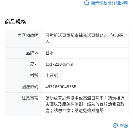
顯示電腦版詳細說明
商品規格
內容物說明
可對折活頁筆記本補充活頁紙1包一包30張
入
品牌地
日本
尺寸
151x210x6mm
材質
上質紙
國際條碼
4971660048755
注意事項
請勿放置於潮濕處或高溫日照下；請勿接近
火源以及腐蝕性溶劑；請勿放置於幼兒易取
處；請勿吞食；請避免強烈撞擊。
客服