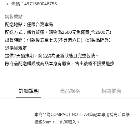
條碼：4971660048755
ATM付款
銷售重點
運送方式
配送地點：僅限台灣本島
下單前請先詢問庫存
配送方式：新竹貨運，購物滿2500元免運費(含2500元)
每筆NT$130，滿NT$2,500(含以上)免運費
出貨時間：付款後五至七天(不含週六日)（訂製品除外）
退換貨規定：
提供7天猶豫期，商品須為全新狀態且完整包裝。
除商品配送錯誤或商品本身有瑕疵，售出後概不接受退換。
詳細說明
商品規格
相關推薦
本商品為COMPACT NOTE A4筆記本專用補充活頁紙，
橫線6mm，一包30張入。