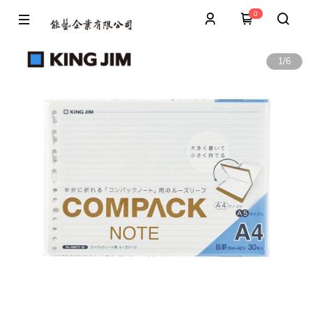
0
1
/
6