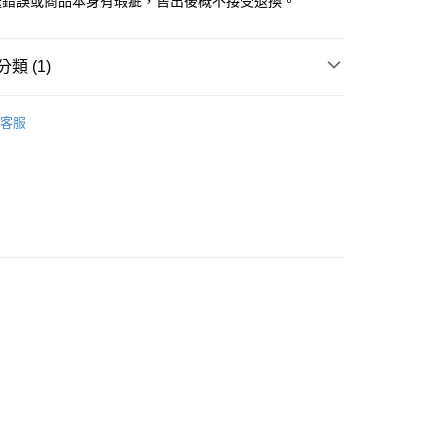
送錯誤或商品本身有瑕疵，售出後概不接受退換。
類 (1)
NO KAO
郵寄系列/信件系列 木印章
客服