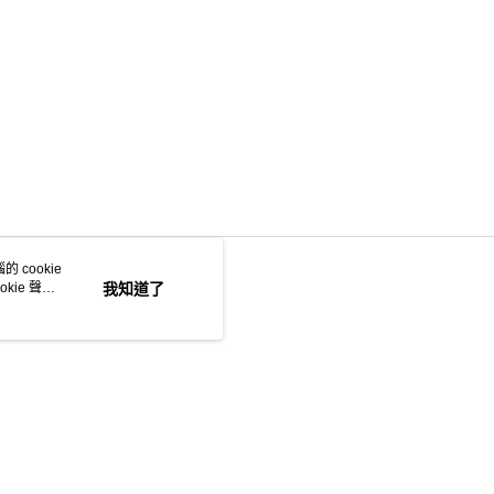
 cookie
kie 聲明
我知道了
若接到可疑電話，請洽詢165反詐騙專線
本站最佳瀏覽環境請使用 Google Chrome、Firefox 或 Edge 以上版本