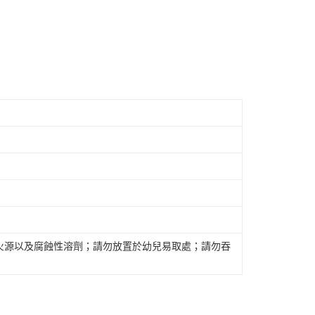
火源以及腐蝕性溶劑；請勿放置於幼兒易取處；請勿吞