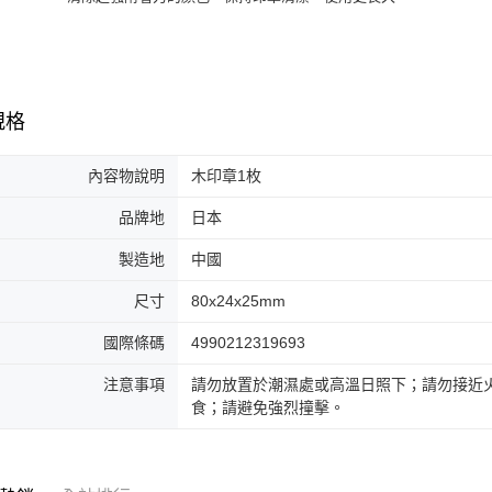
規格
內容物說明
木印章1枚
品牌地
日本
製造地
中國
尺寸
80x24x25mm
國際條碼
4990212319693
注意事項
請勿放置於潮濕處或高溫日照下；請勿接近
食；請避免強烈撞擊。