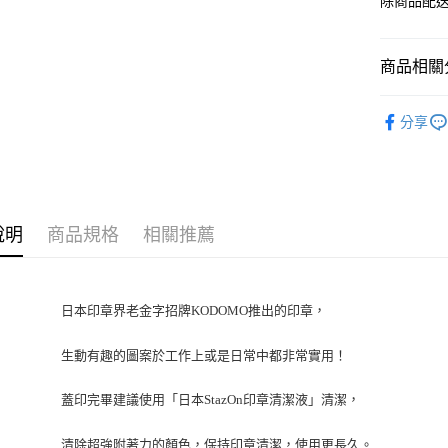
除商品配
商品相關分
KODOMO 
分享
說明
商品規格
相關推薦
日本印章界老金字招牌KODOMO推出的印章，
生動有趣的圖案
於工作上或是日常中
都非常實用！
蓋印完畢建議使用「日本StazOn印章清潔液」清潔，
清除超強附著力的顏色，保持印章清潔，使用更長久。