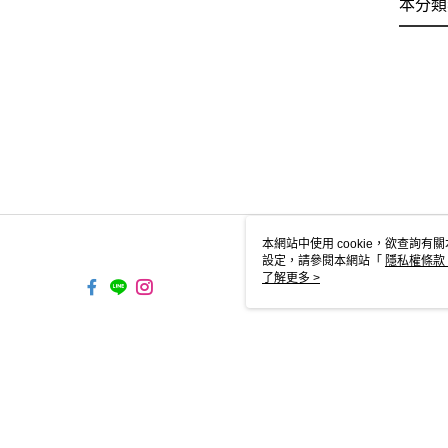
本分類
本網站中使用 cookie，欲查詢有關
設定，請參閱本網站「
隱私權條款
使用 cookie。
了解更多 >
TW-MWG1-67-19 Web2.0 Defau
© 2026 by 能藝企業有限公司