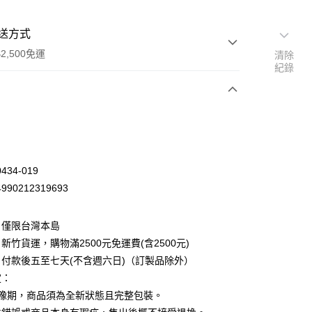
送方式
2,500免運
清除
紀錄
次付款
34-019
90212319693
：僅限台灣本島
新竹貨運，購物滿2500元免運費(含2500元)
付款後五至七天(不含週六日)（訂製品除外）
定：
先詢問庫存
猶豫期，商品須為全新狀態且完整包裝。
30，滿NT$2,500(含以上)免運費