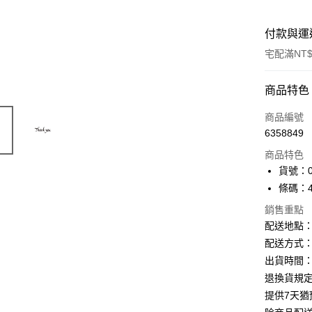
付款與運
宅配滿NT$
付款方式
商品特色
信用卡一
商品編號
6358849
Apple Pay
商品特色
街口支付
貨號：04
條碼：49
悠遊付
銷售重點
ATM付款
配送地點
配送方式：
出貨時間：
運送方式
退換貨規
下單前請
提供7天
每筆NT$1