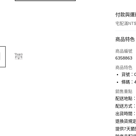
付款與運
宅配滿NT$
付款方式
商品特色
信用卡一
商品編號
6358863
Apple Pay
商品特色
街口支付
貨號：04
條碼：49
悠遊付
銷售重點
ATM付款
配送地點
配送方式：
出貨時間：
運送方式
退換貨規
下單前請
提供7天
每筆NT$1