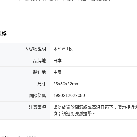
規格
內容物說明
木印章1枚
品牌地
日本
製造地
中國
尺寸
25x30x22mm
國際條碼
4990212022050
注意事項
請勿放置於潮濕處或高溫日照下；請勿接近
食；請避免強烈撞擊。