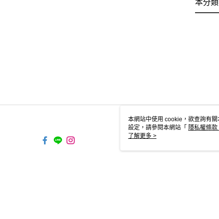
本分類
本網站中使用 cookie，欲查詢有關
設定，請參閱本網站「
隱私權條款
使用 cookie。
了解更多 >
TW-MWG1-67-136 Web2.0 Defa
© 2026 by 能藝企業有限公司