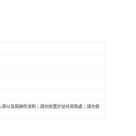
火源以及腐蝕性溶劑；請勿放置於幼兒易取處；請勿吞