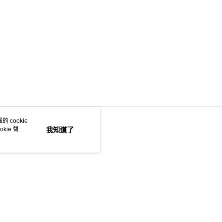
 cookie
kie 聲明
我知道了
若接到可疑電話，請洽詢165反詐騙專線
本站最佳瀏覽環境請使用 Google Chrome、Firefox 或 Edge 以上版本