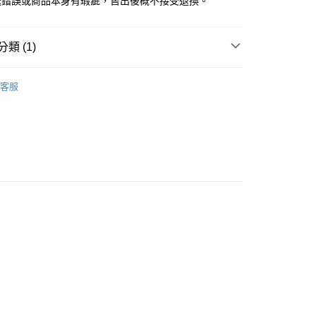
送錯誤或商品本身有瑕疵，售出後概不接受退換。
類 (1)
NO KAO
文字 木印章
客服