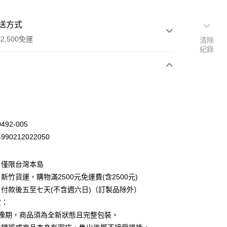
送方式
2,500免運
清除
紀錄
次付款
92-005
90212022050
：僅限台灣本島
新竹貨運，購物滿2500元免運費(含2500元)
付款後五至七天(不含週六日)（訂製品除外）
定：
先詢問庫存
猶豫期，商品須為全新狀態且完整包裝。
30，滿NT$2,500(含以上)免運費