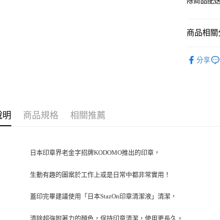
除商品配
商品相關分
KODOMO 
分享
說明
商品規格
相關推薦
日本印章界老金字招牌KODOMO推出的印章，
生動有趣的圖案
於工作上或是日常中
都非常實用！
蓋印完畢建議使用「日本StazOn印章清潔液」清潔，
清除超強附著力的顏色，保持印章清潔，使用更長久。