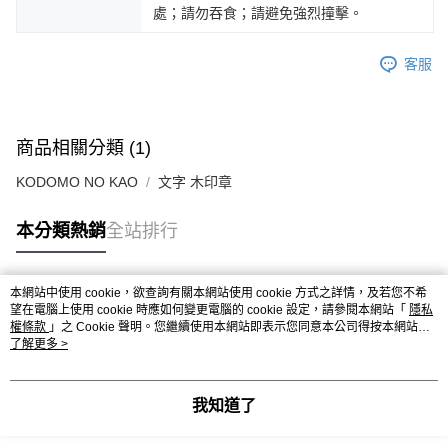
處；請勿吞食；請避免強烈撞擊。
客服
商品相關分類 (1)
KODOMO NO KAO
文字 木印章
本分類熱銷
全站排行
本網站中使用 cookie，欲查詢有關本網站使用 cookie 方式之詳情，及若您不希
熱門標籤
望在電腦上使用 cookie 時應如何變更電腦的 cookie 設定，請參閱本網站「
隱私
權條款
」之 Cookie 聲明。您繼續使用本網站即表示您同意本公司得按本網站使
用條款之 Cookie 聲明使用 cookie。
了解更多 >
我知道了