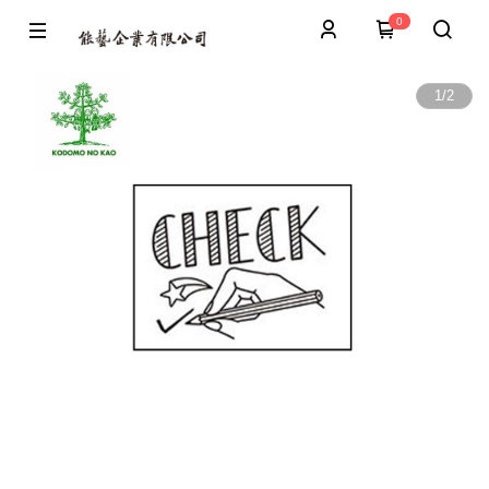
0
1
/
2