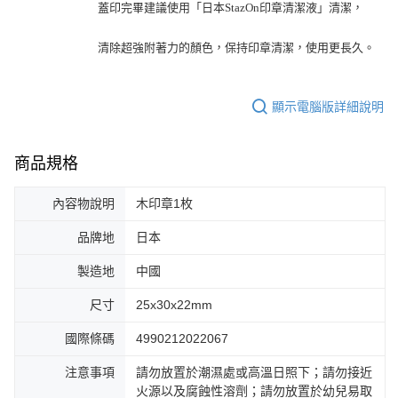
蓋印完畢建議使用「日本StazOn印章清潔液」清潔，
清除超強附著力的顏色，保持印章清潔，使用更長久。
顯示電腦版詳細說明
商品規格
內容物說明
木印章1枚
品牌地
日本
製造地
中國
尺寸
25x30x22mm
國際條碼
4990212022067
注意事項
請勿放置於潮濕處或高溫日照下；請勿接近
火源以及腐蝕性溶劑；請勿放置於幼兒易取