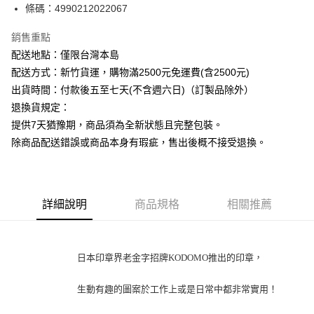
條碼：4990212022067
ATM付款
銷售重點
運送方式
配送地點：僅限台灣本島
下單前請先詢問庫存
配送方式：新竹貨運，購物滿2500元免運費(含2500元)
每筆NT$130，滿NT$2,500(含以上)免運費
出貨時間：付款後五至七天(不含週六日)（訂製品除外）
退換貨規定：
提供7天猶豫期，商品須為全新狀態且完整包裝。
除商品配送錯誤或商品本身有瑕疵，售出後概不接受退換。
詳細說明
商品規格
相關推薦
日本印章界老金字招牌KODOMO推出的印章，
生動有趣的圖案
於工作上或是日常中
都非常實用！