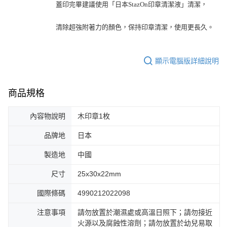
蓋印完畢建議使用「日本StazOn印章清潔液」清潔，
清除超強附著力的顏色，保持印章清潔，使用更長久。
顯示電腦版詳細說明
商品規格
內容物說明
木印章1枚
品牌地
日本
製造地
中國
尺寸
25x30x22mm
國際條碼
4990212022098
注意事項
請勿放置於潮濕處或高溫日照下；請勿接近
火源以及腐蝕性溶劑；請勿放置於幼兒易取