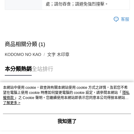
處；請勿吞食；請避免強烈撞擊。
客服
商品相關分類 (1)
KODOMO NO KAO
文字 木印章
本分類熱銷
全站排行
本網站中使用 cookie，欲查詢有關本網站使用 cookie 方式之詳情，及若您不希
熱門標籤
望在電腦上使用 cookie 時應如何變更電腦的 cookie 設定，請參閱本網站「
隱私
權條款
」之 Cookie 聲明。您繼續使用本網站即表示您同意本公司得按本網站使
用條款之 Cookie 聲明使用 cookie。
了解更多 >
我知道了