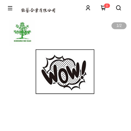
0
1
/
2