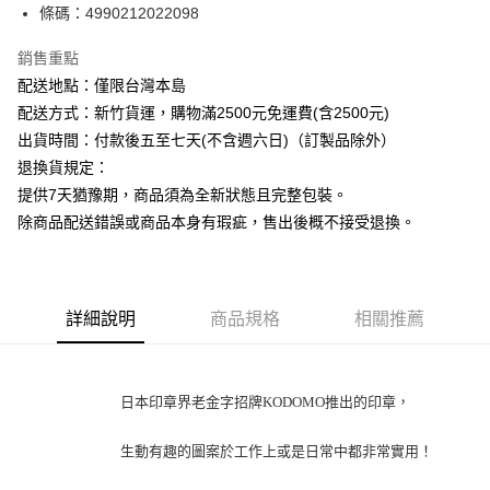
條碼：4990212022098
ATM付款
銷售重點
運送方式
配送地點：僅限台灣本島
下單前請先詢問庫存
配送方式：新竹貨運，購物滿2500元免運費(含2500元)
每筆NT$130，滿NT$2,500(含以上)免運費
出貨時間：付款後五至七天(不含週六日)（訂製品除外）
退換貨規定：
提供7天猶豫期，商品須為全新狀態且完整包裝。
除商品配送錯誤或商品本身有瑕疵，售出後概不接受退換。
詳細說明
商品規格
相關推薦
日本印章界老金字招牌KODOMO推出的印章，
生動有趣的圖案
於工作上或是日常中
都非常實用！