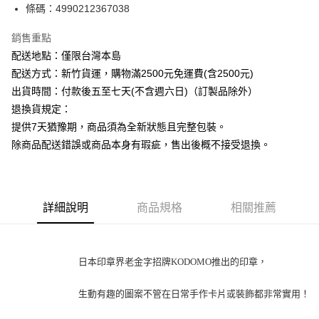
條碼：4990212367038
ATM付款
銷售重點
運送方式
配送地點：僅限台灣本島
下單前請先詢問庫存
配送方式：新竹貨運，購物滿2500元免運費(含2500元)
每筆NT$130，滿NT$2,500(含以上)免運費
出貨時間：付款後五至七天(不含週六日)（訂製品除外）
退換貨規定：
提供7天猶豫期，商品須為全新狀態且完整包裝。
除商品配送錯誤或商品本身有瑕疵，售出後概不接受退換。
詳細說明
商品規格
相關推薦
日本印章界老金字招牌KODOMO推出的印章，
生動有趣的圖案不管在日常手作卡片或裝飾都非常實用！