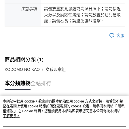
注意事項
請勿放置於潮濕處或高溫日照下；請勿接近
火源以及腐蝕性溶劑；請勿放置於幼兒易取
處；請勿吞食；請避免強烈撞擊。
客服
商品相關分類 (1)
KODOMO NO KAO
女孩印章組
本分類熱銷
全站排行
本網站中使用 cookie，欲查詢有關本網站使用 cookie 方式之詳情，及若您不希
熱門標籤
望在電腦上使用 cookie 時應如何變更電腦的 cookie 設定，請參閱本網站「
隱私
權條款
」之 Cookie 聲明。您繼續使用本網站即表示您同意本公司得按本網站使
用條款之 Cookie 聲明使用 cookie。
了解更多 >