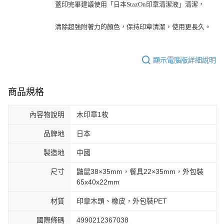
蓋印完畢建議使用「日本StazOn印章清潔液」清潔，
清除超強附著力的顏色，保持印章清潔，使用更長久。
顯示電腦版詳細說明
商品規格
內容物說明
木印章1枚
品牌地
日本
製造地
中國
尺寸
鼬鼠38×35mm，餐具22×35mm，外包裝
65x40x22mm
材質
印章木頭、橡皮，外包裝PET
國際條碼
4990212367038