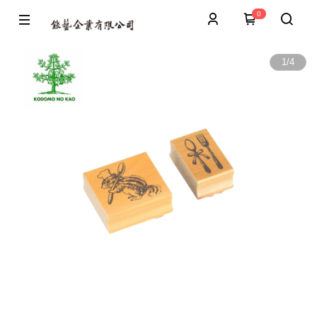
0
1
/
4