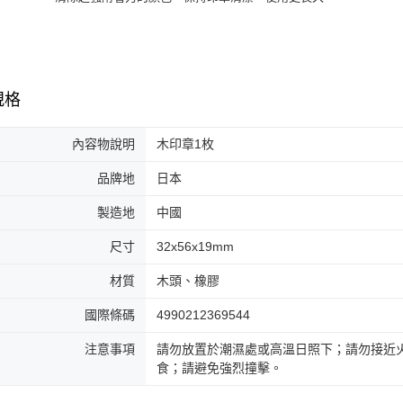
規格
內容物說明
木印章1枚
品牌地
日本
製造地
中國
尺寸
32x56x19mm
材質
木頭、橡膠
國際條碼
4990212369544
注意事項
請勿放置於潮濕處或高溫日照下；請勿接近
食；請避免強烈撞擊。