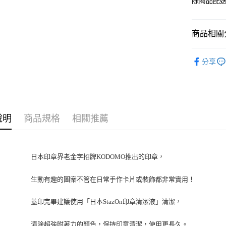
除商品配
商品相關分
KODOMO 
分享
說明
商品規格
相關推薦
日本印章界老金字招牌KODOMO推出的印章，
生動有趣的圖案不管在日常手作卡片或裝飾都非常實用！
蓋印完畢建議使用「日本StazOn印章清潔液」清潔，
清除超強附著力的顏色，保持印章清潔，使用更長久。