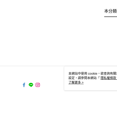
本分類
本網站中使用 cookie，欲查詢有關
設定，請參閱本網站「
隱私權條款
使用 cookie。
了解更多 >