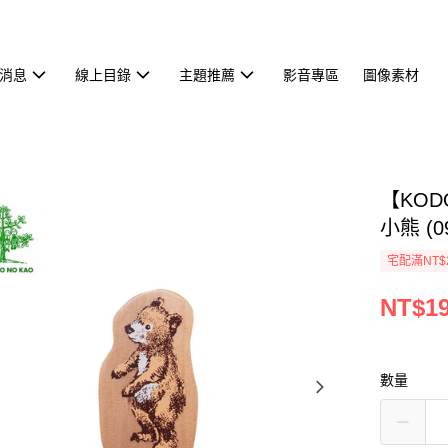
消息
線上目錄
主題推薦
影音專區
圖像素材
【KOD
小熊 (09
宅配滿NT$
NT$1
數量