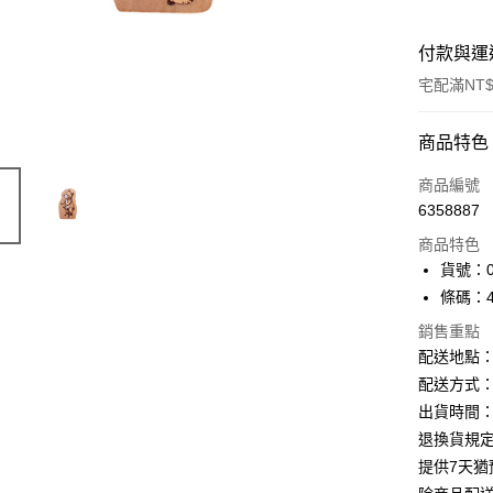
付款與運
宅配滿NT$
付款方式
商品特色
信用卡一
商品編號
6358887
Apple Pay
商品特色
街口支付
貨號：09
條碼：49
悠遊付
銷售重點
ATM付款
配送地點
配送方式：
出貨時間：
運送方式
退換貨規
下單前請
提供7天
每筆NT$1