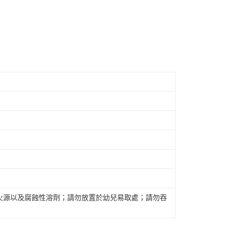
火源以及腐蝕性溶劑；請勿放置於幼兒易取處；請勿吞