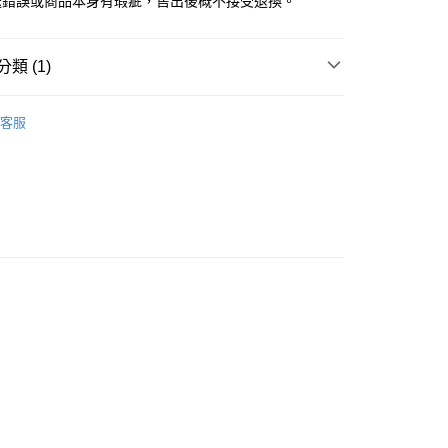
送錯誤或商品本身有瑕疵，售出後概不接受退換。
類 (1)
NO KAO
森林系列 木印章
客服