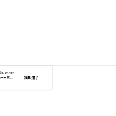
 cookie
kie 聲明
我知道了
若接到可疑電話，請洽詢165反詐騙專線