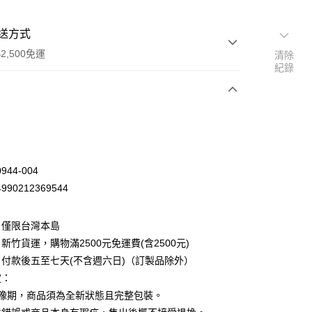
送方式
2,500免運
清除
紀錄
次付款
44-004
90212369544
：僅限台灣本島
新竹貨運，購物滿2500元免運費(含2500元)
付款後五至七天(不含週六日)（訂製品除外）
定：
先詢問庫存
猶豫期，商品須為全新狀態且完整包裝。
30，滿NT$2,500(含以上)免運費