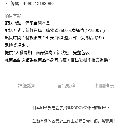
條碼：4990212183980
ATM付款
銷售重點
運送方式
配送地點：僅限台灣本島
下單前請先詢問庫存
配送方式：新竹貨運，購物滿2500元免運費(含2500元)
每筆NT$130，滿NT$2,500(含以上)免運費
出貨時間：付款後五至七天(不含週六日)（訂製品除外）
退換貨規定：
提供7天猶豫期，商品須為全新狀態且完整包裝。
除商品配送錯誤或商品本身有瑕疵，售出後概不接受退換。
詳細說明
商品規格
相關推薦
日本印章界老金字招牌KODOMO推出的印章，
生動有趣的圖案
於工作上或是日常中
都非常實用！