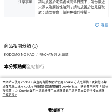
注意事項
請勿放置於潮濕處或高溫日照下；請勿接近
火源以及腐蝕性溶劑；請勿放置於幼兒易取
處；請勿吞食；請避免強烈撞擊。
客服
商品相關分類 (1)
KODOMO NO KAO
辦公室系列 木頭章
本分類熱銷
全站排行
本網站中使用 cookie，欲查詢有關本網站使用 cookie 方式之詳情，及若您不希
熱門標籤
望在電腦上使用 cookie 時應如何變更電腦的 cookie 設定，請參閱本網站「
隱私
權條款
」之 Cookie 聲明。您繼續使用本網站即表示您同意本公司得按本網站使
用條款之 Cookie 聲明使用 cookie。
了解更多 >
我知道了