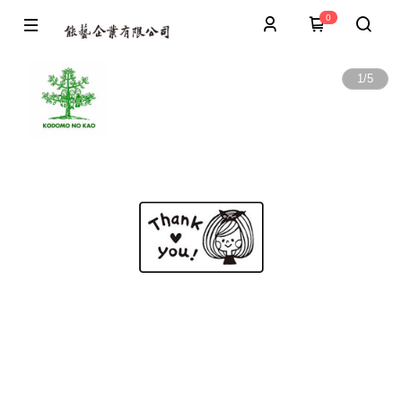
0
1
/
5