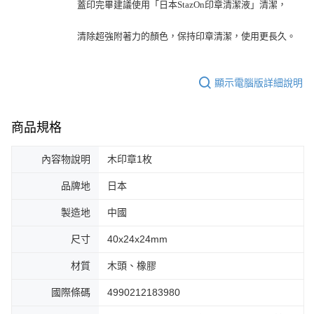
蓋印完畢建議使用「日本StazOn印章清潔液」清潔，
清除超強附著力的顏色，保持印章清潔，使用更長久。
顯示電腦版詳細說明
商品規格
內容物說明
木印章1枚
品牌地
日本
製造地
中國
尺寸
40x24x24mm
材質
木頭、橡膠
國際條碼
4990212183980