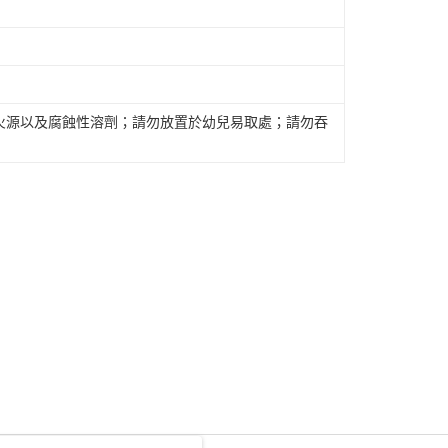
火源以及腐蝕性溶劑；請勿放置於幼兒易取處；請勿吞