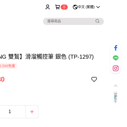
0
中文 (繁體)
ING 雙鶖】滑溜觸控筆 銀色 (TP-1297)
2,500免運
80