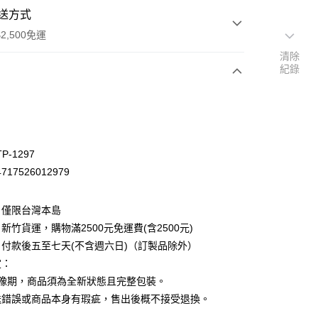
送方式
2,500免運
清除
紀錄
次付款
P-1297
17526012979
：僅限台灣本島
新竹貨運，購物滿2500元免運費(含2500元)
付款後五至七天(不含週六日)（訂製品除外）
定：
先詢問庫存
猶豫期，商品須為全新狀態且完整包裝。
30，滿NT$2,500(含以上)免運費
送錯誤或商品本身有瑕疵，售出後概不接受退換。