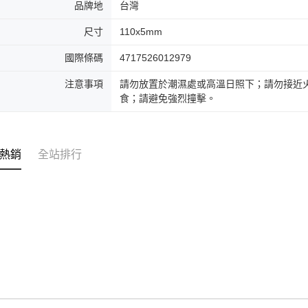
品牌地
台灣
尺寸
110x5mm
國際條碼
4717526012979
注意事項
請勿放置於潮濕處或高溫日照下；請勿接近
食；請避免強烈撞擊。
熱銷
全站排行