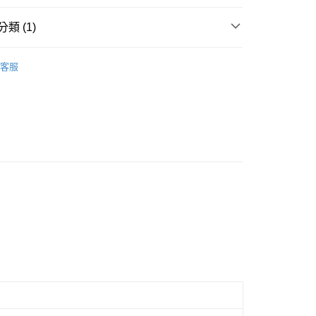
類 (1)
雙鶖
電腦周邊用品
客服