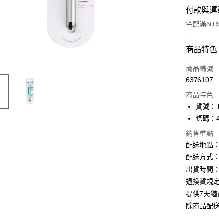
付款與運
宅配滿NT$
付款方式
商品特色
信用卡一
商品編號
6376107
Apple Pay
商品特色
街口支付
貨號：T
條碼：47
悠遊付
銷售重點
ATM付款
配送地點
配送方式：
出貨時間：
運送方式
退換貨規
下單前請
提供7天
每筆NT$1
除商品配