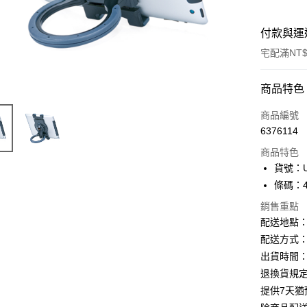
付款與運
宅配滿NT$
付款方式
商品特色
信用卡一
商品編號
6376114
Apple Pay
商品特色
街口支付
貨號：U
條碼：47
悠遊付
銷售重點
ATM付款
配送地點
配送方式：
出貨時間：
運送方式
退換貨規
下單前請
提供7天
每筆NT$1