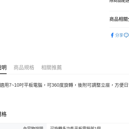
除商品配
商品相關分
FLYING 
分享
說明
商品規格
相關推薦
適用7~10吋平板電腦，可360度旋轉，後附可調整立座，方便
規格
內容物說明
可旋轉多功能平板電腦架1個