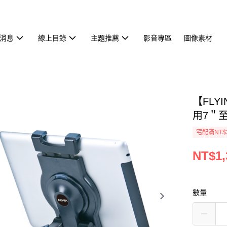
消息
線上目錄
主題推薦
影音專區
圖像素材
【FLY
用7＂至1
宅配滿NT$
NT$1,
數量