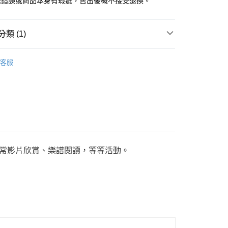
送錯誤或商品本身有瑕疵，售出後概不接受退換。
類 (1)
雙鶖
電腦周邊用品
客服
日常影片欣賞、樂譜閱讀，等等活動。