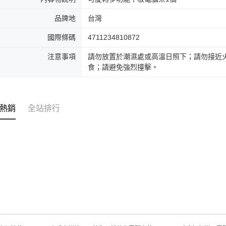
品牌地
台灣
國際條碼
4711234810872
注意事項
請勿放置於潮濕處或高溫日照下；請勿接近
食；請避免強烈撞擊。
熱銷
全站排行