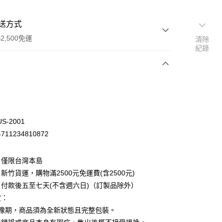
送方式
2,500免運
清除
紀錄
次付款
S-2001
11234810872
：僅限台灣本島
新竹貨運，購物滿2500元免運費(含2500元)
付款後五至七天(不含週六日)（訂製品除外）
定：
先詢問庫存
猶豫期，商品須為全新狀態且完整包裝。
30，滿NT$2,500(含以上)免運費