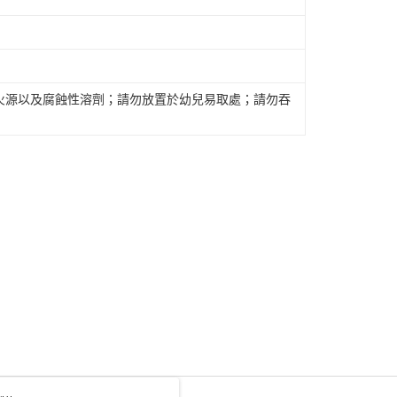
火源以及腐蝕性溶劑；請勿放置於幼兒易取處；請勿吞