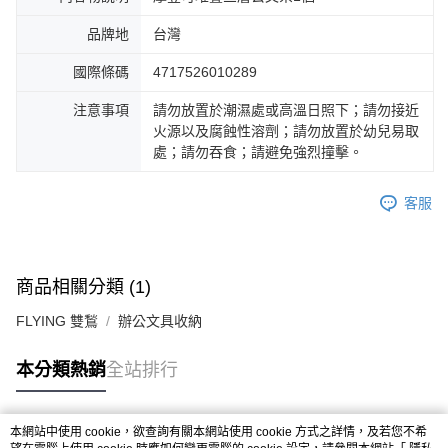
品牌地
台灣
國際條碼
4717526010289
注意事項
請勿放置於潮濕處或高溫日照下；請勿接近
火源以及腐蝕性溶劑；請勿放置於幼兒易取
處；請勿吞食；請避免強烈撞擊。
客服
商品相關分類 (1)
FLYING 雙鶖
辦公文具收納
本分類熱銷
全站排行
本網站中使用 cookie，欲查詢有關本網站使用 cookie 方式之詳情，及若您不希
熱門標籤