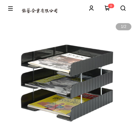
0
1
/
2