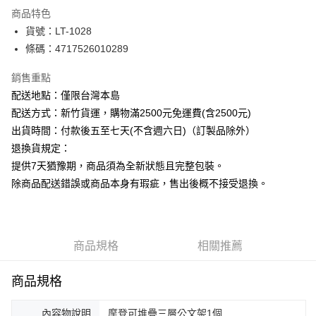
街口支付
商品特色
悠遊付
貨號：LT-1028
條碼：4717526010289
ATM付款
銷售重點
運送方式
配送地點：僅限台灣本島
下單前請先詢問庫存
配送方式：新竹貨運，購物滿2500元免運費(含2500元)
每筆NT$130，滿NT$2,500(含以上)免運費
出貨時間：付款後五至七天(不含週六日)（訂製品除外）
退換貨規定：
提供7天猶豫期，商品須為全新狀態且完整包裝。
除商品配送錯誤或商品本身有瑕疵，售出後概不接受退換。
商品規格
相關推薦
商品規格
內容物說明
摩登可堆疊三層公文架1個