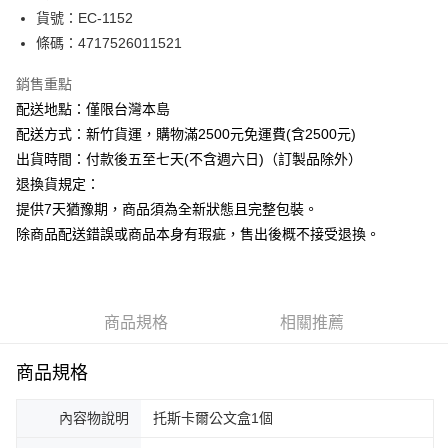
悠遊付
貨號：EC-1152
條碼：4717526011521
ATM付款
銷售重點
運送方式
配送地點：僅限台灣本島
下單前請先詢問庫存
配送方式：新竹貨運，購物滿2500元免運費(含2500元)
每筆NT$130，滿NT$2,500(含以上)免運費
出貨時間：付款後五至七天(不含週六日)（訂製品除外）
退換貨規定：
提供7天猶豫期，商品須為全新狀態且完整包裝。
除商品配送錯誤或商品本身有瑕疵，售出後概不接受退換。
商品規格
相關推薦
商品規格
內容物說明
托斯卡爾公文盒1個