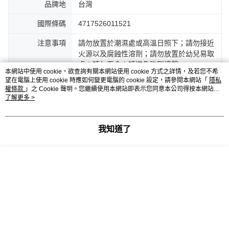
品牌地
台灣
國際條碼
4717526011521
注意事項
請勿放置於潮濕處或高溫日照下；請勿接近
火源以及腐蝕性溶劑；請勿放置於幼兒易取
處；請勿吞食；請避免強烈撞擊。
本網站中使用 cookie，欲查詢有關本網站使用 cookie 方式之詳情，及若您不希
望在電腦上使用 cookie 時應如何變更電腦的 cookie 設定，請參閱本網站「
隱私
權條款
」之 Cookie 聲明。您繼續使用本網站即表示您同意本公司得按本網站使
客服
用條款之 Cookie 聲明使用 cookie。
了解更多 >
我知道了
商品相關分類 (1)
FLYING 雙鶖
辦公文具收納
本分類熱銷
全站排行
熱門標籤