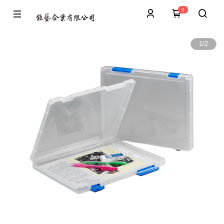
0
1
/
2