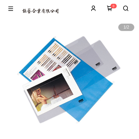
0
1
/
2