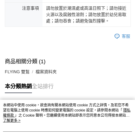
注意事項
請勿放置於潮濕處或高溫日照下；請勿接近
火源以及腐蝕性溶劑；請勿放置於幼兒易取
處；請勿吞食；請避免強烈撞擊。
客服
商品相關分類 (1)
FLYING 雙鶖
檔案資料夾
本分類熱銷
全站排行
本網站中使用 cookie，欲查詢有關本網站使用 cookie 方式之詳情，及若您不希
熱門標籤
望在電腦上使用 cookie 時應如何變更電腦的 cookie 設定，請參閱本網站「
隱私
權條款
」之 Cookie 聲明。您繼續使用本網站即表示您同意本公司得按本網站使
用條款之 Cookie 聲明使用 cookie。
了解更多 >