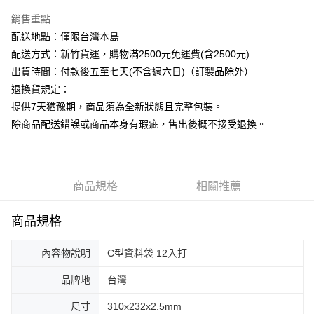
銷售重點
運送方式
配送地點：僅限台灣本島
下單前請先詢問庫存
配送方式：新竹貨運，購物滿2500元免運費(含2500元)
每筆NT$130，滿NT$2,500(含以上)免運費
出貨時間：付款後五至七天(不含週六日)（訂製品除外）
退換貨規定：
提供7天猶豫期，商品須為全新狀態且完整包裝。
除商品配送錯誤或商品本身有瑕疵，售出後概不接受退換。
商品規格
相關推薦
商品規格
內容物說明
C型資料袋 12入打
品牌地
台灣
尺寸
310x232x2.5mm