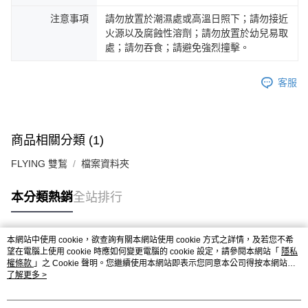
注意事項
請勿放置於潮濕處或高溫日照下；請勿接近
火源以及腐蝕性溶劑；請勿放置於幼兒易取
處；請勿吞食；請避免強烈撞擊。
客服
商品相關分類 (1)
FLYING 雙鶖
檔案資料夾
本分類熱銷
全站排行
本網站中使用 cookie，欲查詢有關本網站使用 cookie 方式之詳情，及若您不希
熱門標籤
望在電腦上使用 cookie 時應如何變更電腦的 cookie 設定，請參閱本網站「
隱私
權條款
」之 Cookie 聲明。您繼續使用本網站即表示您同意本公司得按本網站使
用條款之 Cookie 聲明使用 cookie。
了解更多 >