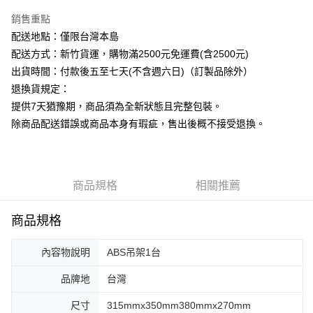
銷售重點
運送方式
配送地點：僅限台灣本島
下單前請先詢問庫存
配送方式：新竹貨運，購物滿2500元免運費(含2500元)
每筆NT$130，滿NT$2,500(含以上)免運費
出貨時間：付款後五至七天(不含週六日)（訂製品除外）
退換貨規定：
提供7天猶豫期，商品須為全新狀態且完整包裝。
除商品配送錯誤或商品本身有瑕疵，售出後概不接受退換。
商品規格
相關推薦
商品規格
內容物說明
ABS吊架1台
品牌地
台灣
尺寸
315mmx350mm380mmx270mm