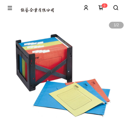
0
1
/
2