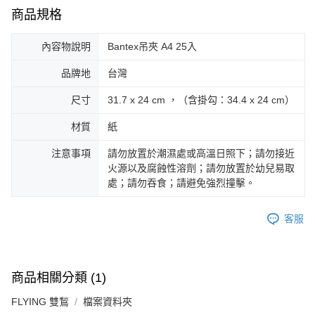
商品規格
內容物說明
Bantex吊夾 A4 25入
品牌地
台灣
尺寸
31.7 x 24 cm ，（含掛勾：34.4 x 24 cm）
材質
紙
注意事項
請勿放置於潮濕處或高溫日照下；請勿接近
火源以及腐蝕性溶劑；請勿放置於幼兒易取
處；請勿吞食；請避免強烈撞擊。
客服
商品相關分類 (1)
FLYING 雙鶖
檔案資料夾