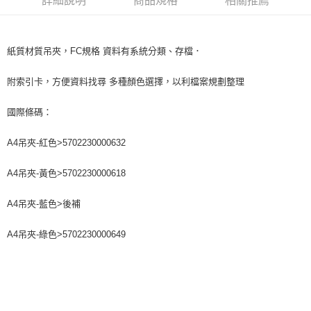
詳細說明
商品規格
相關推薦
紙質材質吊夾，FC規格 資料有系統分類、存檔．
附索引卡，方便資料找尋 多種顏色選擇，以利檔案規劃整理
國際條碼：
A4吊夾-紅色>5702230000632
A4吊夾-黃色>5702230000618
A4吊夾-藍色>後補
A4吊夾-綠色>5702230000649