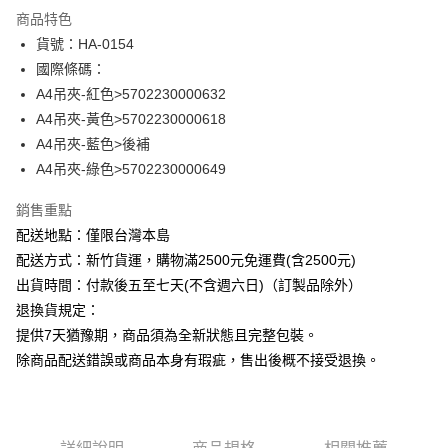
街口支付
商品特色
悠遊付
貨號：HA-0154
國際條碼：
ATM付款
A4吊夾-紅色>5702230000632
A4吊夾-黃色>5702230000618
運送方式
A4吊夾-藍色>後補
下單前請先詢問庫存
A4吊夾-綠色>5702230000649
每筆NT$130，滿NT$2,500(含以上)免運費
銷售重點
配送地點：僅限台灣本島
配送方式：新竹貨運，購物滿2500元免運費(含2500元)
出貨時間：付款後五至七天(不含週六日)（訂製品除外）
退換貨規定：
提供7天猶豫期，商品須為全新狀態且完整包裝。
除商品配送錯誤或商品本身有瑕疵，售出後概不接受退換。