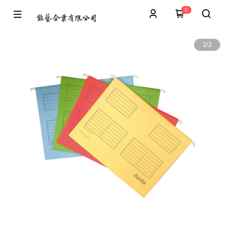
0
1
/
2